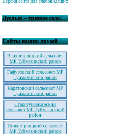
Версия сайта для слабовидящих
Дуслык – трезвое село!
Сайты наших друзей
Верхнетроицкий сельсовет
МР Туймазинский район
Гафуровский сельсовет МР
Туймазинский район
Каратовский сельсовет МР
Туймазинский район
Старотуймазинский
сельсовет МР Туймазинский
район
Нижнетроицкий сельсовет
МР Туймазинский район