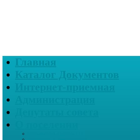
Главная
Каталог Документов
Интернет-приемная
Администрация
Депутаты совета
О поселении
Информация о нашем СП
Реквизиты Администрации