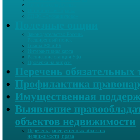
Летопись села Дуслык
Историческая справка
ЛПДС «Субханкулово»
Полезные опции
Законодательство России.
Расширенный поиск
Гимны РФ и РБ
Интерактивная карта
Расписание станция Уфа
Проверка на вирусы
Перечень обязательных 
Профилактика правонар
Имущественная поддерж
Выявление правообладат
объектов недвижимости
Перечень ранее учтенных объектов
недвижимости, права