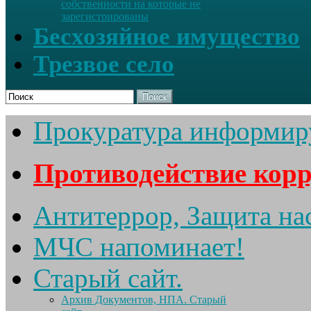
собственности на которые не
зарегистрированы
Бесхозяйное имущество
Трезвое село
Поиск
Прокуратура информир
Противодействие кор
Антитеррор, Защита на
МЧС напоминает!
Старый сайт.
Архив Документов, НПА. Старый