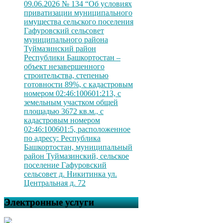
09.06.2026 № 134 “Об условиях
приватизации муниципального
имущества сельского поселения
Гафуровский сельсовет
муниципального района
Туймазинский район
Республики Башкортостан –
объект незавершенного
строительства, степенью
готовности 89%, с кадастровым
номером 02:46:100601:213, с
земельным участком общей
площадью 3672 кв.м., с
кадастровым номером
02:46:100601:5, расположенное
по адресу: Республика
Башкортостан, муниципальный
район Туймазинский, сельское
поселение Гафуровский
сельсовет д. Никитинка ул.
Центральная д. 72
Электронные услуги