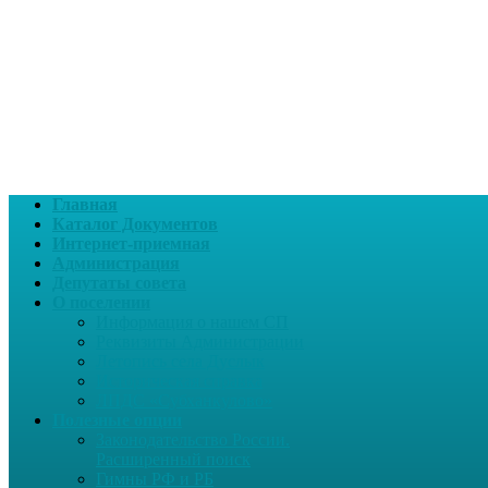
Главная
Каталог Документов
Интернет-приемная
Администрация
Депутаты совета
О поселении
Информация о нашем СП
Реквизиты Администрации
Летопись села Дуслык
Историческая справка
ЛПДС «Субханкулово»
Полезные опции
Законодательство России.
Расширенный поиск
Гимны РФ и РБ