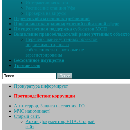
Интерактивная карта
Расписание станция Уфа
Проверка на вирусы
Перечень обязательных требований
Профилактика правонарушений в бытовой сфере
Имущественная поддержка субъектов МСП
Выявление правообладателей ранее учтенных объект
Перечень ранее учтенных объектов
недвижимости, права
собственности на которые не
зарегистрированы
Бесхозяйное имущество
Трезвое село
Поиск
Прокуратура информирует
Противодействие коррупции
Антитеррор, Защита населения, ГО
МЧС напоминает!
Старый сайт.
Архив Документов, НПА. Старый
сайт