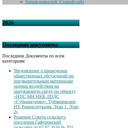
Архив новостей. Старый сайт
2026
Последние документы
Последнии Документы по всем
категориям
Уведомление о проведении
общественных обсуждений по
предварительным материалам
оценки воздействия на
окружающую среду, по объекту
«НПС МН НКК ЛПДС
«Субханкулово». Туймазинское
НУ. Реконструкция. Этап 1. Этап
2»
Решение Совета сельского
поселения Гафуровский
сельсовет от 02.07.2026 № 202