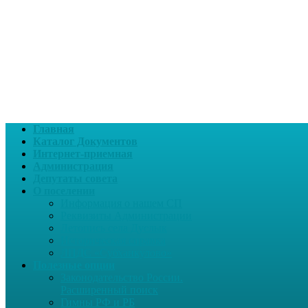
Главная
Каталог Документов
Интернет-приемная
Администрация
Депутаты совета
О поселении
Информация о нашем СП
Реквизиты Администрации
Летопись села Дуслык
Историческая справка
ЛПДС «Субханкулово»
Полезные опции
Законодательство России.
Расширенный поиск
Гимны РФ и РБ