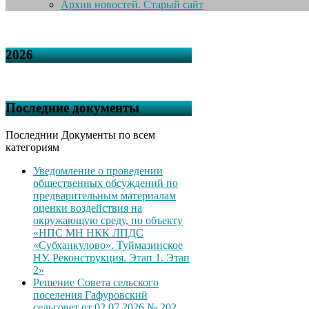
Архив новостей. Старый сайт
2026
Последние документы
Последнии Документы по всем
категориям
Уведомление о проведении
общественных обсуждений по
предварительным материалам
оценки воздействия на
окружающую среду, по объекту
«НПС МН НКК ЛПДС
«Субханкулово». Туймазинское
НУ. Реконструкция. Этап 1. Этап
2»
Решение Совета сельского
поселения Гафуровский
сельсовет от 02.07.2026 № 202