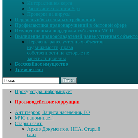
Интерактивная карта
Расписание станция Уфа
Проверка на вирусы
Перечень обязательных требований
Профилактика правонарушений в бытовой сфере
Имущественная поддержка субъектов МСП
Выявление правообладателей ранее учтенных объект
Перечень ранее учтенных объектов
недвижимости, права
собственности на которые не
зарегистрированы
Бесхозяйное имущество
Трезвое село
Поиск
Прокуратура информирует
Противодействие коррупции
Антитеррор, Защита населения, ГО
МЧС напоминает!
Старый сайт.
Архив Документов, НПА. Старый
сайт