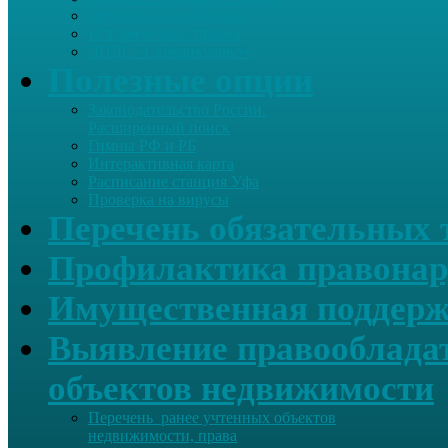
Летопись села Дуслык
Историческая справка
ЛПДС «Субханкулово»
Полезные опции
Законодательство России.
Расширенный поиск
Гимны РФ и РБ
Интерактивная карта
Расписание станция Уфа
Проверка на вирусы
Перечень обязательных 
Профилактика правонар
Имущественная поддерж
Выявление правообладат
объектов недвижимости
Перечень ранее учтенных объектов
недвижимости, права