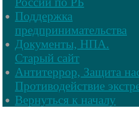
России по РБ
Поддержка
предпринимательства
Документы, НПА.
Старый сайт
Антитеррор, Защита на
Противодействие экстр
Вернуться к началу