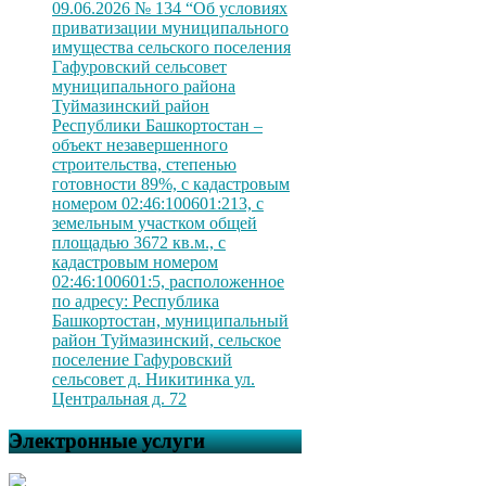
09.06.2026 № 134 “Об условиях
приватизации муниципального
имущества сельского поселения
Гафуровский сельсовет
муниципального района
Туймазинский район
Республики Башкортостан –
объект незавершенного
строительства, степенью
готовности 89%, с кадастровым
номером 02:46:100601:213, с
земельным участком общей
площадью 3672 кв.м., с
кадастровым номером
02:46:100601:5, расположенное
по адресу: Республика
Башкортостан, муниципальный
район Туймазинский, сельское
поселение Гафуровский
сельсовет д. Никитинка ул.
Центральная д. 72
Электронные услуги