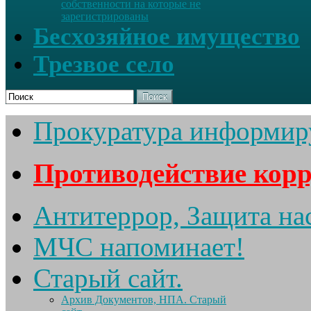
собственности на которые не
зарегистрированы
Бесхозяйное имущество
Трезвое село
Поиск
Прокуратура информир
Противодействие кор
Антитеррор, Защита на
МЧС напоминает!
Старый сайт.
Архив Документов, НПА. Старый