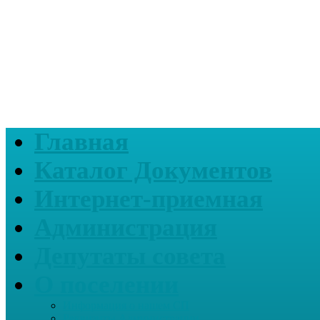
Главная
Каталог Документов
Интернет-приемная
Администрация
Депутаты совета
О поселении
Информация о нашем СП
Реквизиты Администрации