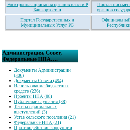
Электронная приемная органов власти Р
Портал письмен
Башкортостан
органов государ
Портал Государственных и
Официальный 
Муниципальных Услуг РБ
Республики
Администрация, Совет,
Федеральные НПА….
Документы Администрации
(306)
Документы Совета (494)
Использование бюджетных
средств (236)
Проекты НПА (88)
Публичные слушания (88)
Тексты официальных
выступлений (3)
Устав сельского поселения (21)
Федеральные НПА (21)
Противодействие коррупции