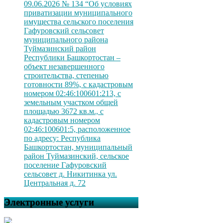
09.06.2026 № 134 “Об условиях
приватизации муниципального
имущества сельского поселения
Гафуровский сельсовет
муниципального района
Туймазинский район
Республики Башкортостан –
объект незавершенного
строительства, степенью
готовности 89%, с кадастровым
номером 02:46:100601:213, с
земельным участком общей
площадью 3672 кв.м., с
кадастровым номером
02:46:100601:5, расположенное
по адресу: Республика
Башкортостан, муниципальный
район Туймазинский, сельское
поселение Гафуровский
сельсовет д. Никитинка ул.
Центральная д. 72
Электронные услуги