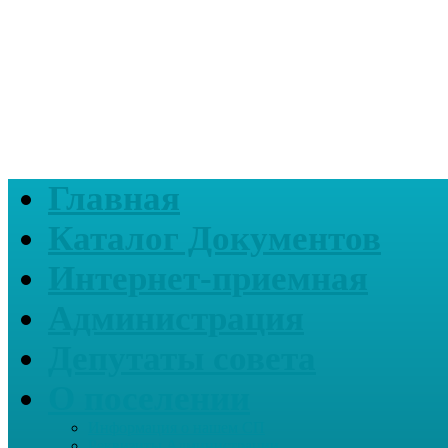
Главная
Каталог Документов
Интернет-приемная
Администрация
Депутаты совета
О поселении
Информация о нашем СП
Реквизиты Администрации