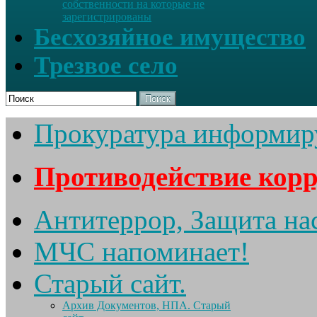
собственности на которые не
зарегистрированы
Бесхозяйное имущество
Трезвое село
Поиск
Прокуратура информир
Противодействие кор
Антитеррор, Защита на
МЧС напоминает!
Старый сайт.
Архив Документов, НПА. Старый