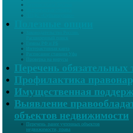
Летопись села Дуслык
Историческая справка
ЛПДС «Субханкулово»
Полезные опции
Законодательство России.
Расширенный поиск
Гимны РФ и РБ
Интерактивная карта
Расписание станция Уфа
Проверка на вирусы
Перечень обязательных 
Профилактика правонар
Имущественная поддерж
Выявление правообладат
объектов недвижимости
Перечень ранее учтенных объектов
недвижимости, права