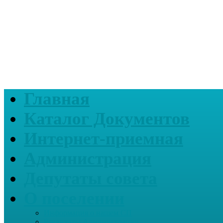
Главная
Каталог Документов
Интернет-приемная
Администрация
Депутаты совета
О поселении
Информация о нашем СП
Реквизиты Администрации