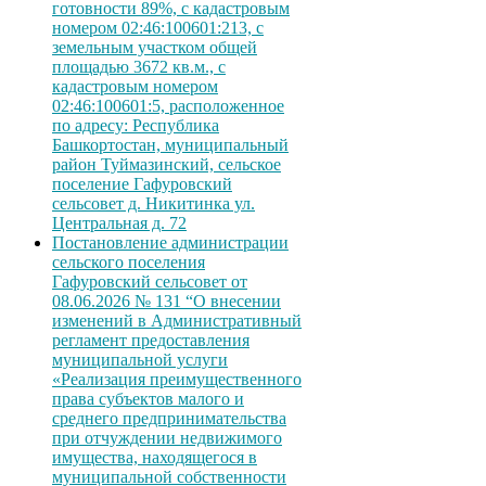
готовности 89%, с кадастровым
номером 02:46:100601:213, с
земельным участком общей
площадью 3672 кв.м., с
кадастровым номером
02:46:100601:5, расположенное
по адресу: Республика
Башкортостан, муниципальный
район Туймазинский, сельское
поселение Гафуровский
сельсовет д. Никитинка ул.
Центральная д. 72
Постановление администрации
сельского поселения
Гафуровский сельсовет от
08.06.2026 № 131 “О внесении
изменений в Административный
регламент предоставления
муниципальной услуги
«Реализация преимущественного
права субъектов малого и
среднего предпринимательства
при отчуждении недвижимого
имущества, находящегося в
муниципальной собственности