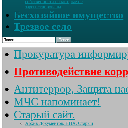
собственности на которые не
зарегистрированы
Бесхозяйное имущество
Трезвое село
Поиск
Прокуратура информир
Противодействие кор
Антитеррор, Защита на
МЧС напоминает!
Старый сайт.
Архив Документов, НПА. Старый