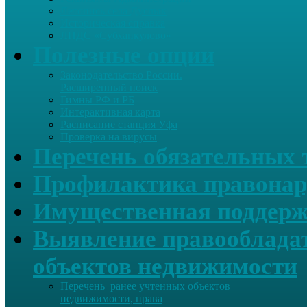
Летопись села Дуслык
Историческая справка
ЛПДС «Субханкулово»
Полезные опции
Законодательство России.
Расширенный поиск
Гимны РФ и РБ
Интерактивная карта
Расписание станция Уфа
Проверка на вирусы
Перечень обязательных 
Профилактика правонар
Имущественная поддерж
Выявление правообладат
объектов недвижимости
Перечень ранее учтенных объектов
недвижимости, права