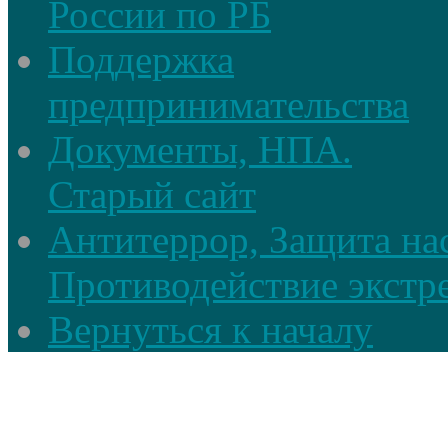
России по РБ
Поддержка
предпринимательства
Документы, НПА.
Старый сайт
Антитеррор, Защита на
Противодействие экстр
Вернуться к началу