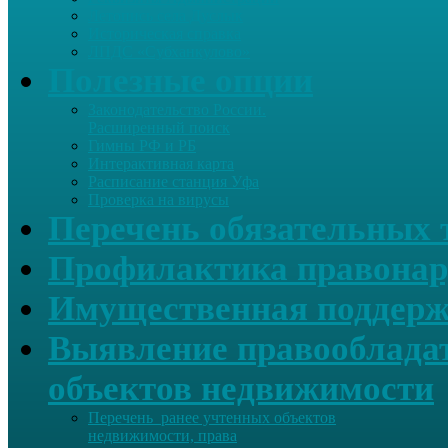
Летопись села Дуслык
Историческая справка
ЛПДС «Субханкулово»
Полезные опции
Законодательство России.
Расширенный поиск
Гимны РФ и РБ
Интерактивная карта
Расписание станция Уфа
Проверка на вирусы
Перечень обязательных 
Профилактика правонар
Имущественная поддерж
Выявление правообладат
объектов недвижимости
Перечень ранее учтенных объектов
недвижимости, права