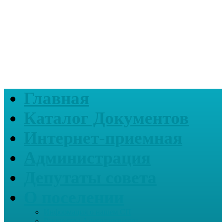
Главная
Каталог Документов
Интернет-приемная
Администрация
Депутаты совета
О поселении
Информация о нашем СП
Реквизиты Администрации