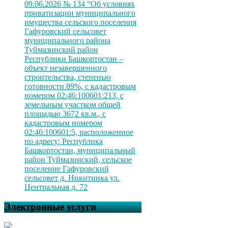
09.06.2026 № 134 “Об условиях
приватизации муниципального
имущества сельского поселения
Гафуровский сельсовет
муниципального района
Туймазинский район
Республики Башкортостан –
объект незавершенного
строительства, степенью
готовности 89%, с кадастровым
номером 02:46:100601:213, с
земельным участком общей
площадью 3672 кв.м., с
кадастровым номером
02:46:100601:5, расположенное
по адресу: Республика
Башкортостан, муниципальный
район Туймазинский, сельское
поселение Гафуровский
сельсовет д. Никитинка ул.
Центральная д. 72
Электронные услуги