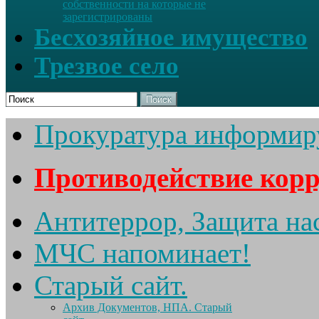
собственности на которые не
зарегистрированы
Бесхозяйное имущество
Трезвое село
Поиск
Прокуратура информир
Противодействие кор
Антитеррор, Защита на
МЧС напоминает!
Старый сайт.
Архив Документов, НПА. Старый