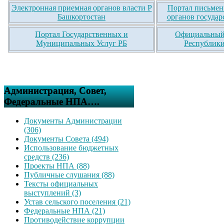
Электронная приемная органов власти Р
Портал письмен
Башкортостан
органов государ
Портал Государственных и
Официальный 
Муниципальных Услуг РБ
Республики
Администрация, Совет,
Федеральные НПА….
Документы Администрации
(306)
Документы Совета (494)
Использование бюджетных
средств (236)
Проекты НПА (88)
Публичные слушания (88)
Тексты официальных
выступлений (3)
Устав сельского поселения (21)
Федеральные НПА (21)
Противодействие коррупции