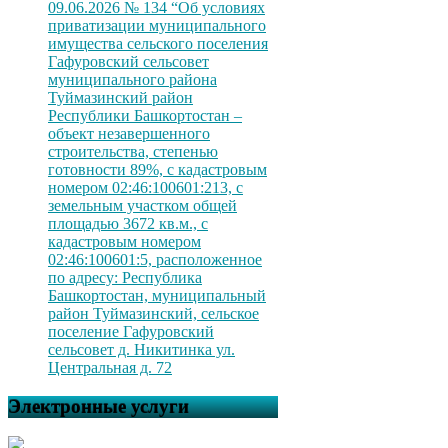
09.06.2026 № 134 “Об условиях
приватизации муниципального
имущества сельского поселения
Гафуровский сельсовет
муниципального района
Туймазинский район
Республики Башкортостан –
объект незавершенного
строительства, степенью
готовности 89%, с кадастровым
номером 02:46:100601:213, с
земельным участком общей
площадью 3672 кв.м., с
кадастровым номером
02:46:100601:5, расположенное
по адресу: Республика
Башкортостан, муниципальный
район Туймазинский, сельское
поселение Гафуровский
сельсовет д. Никитинка ул.
Центральная д. 72
Электронные услуги