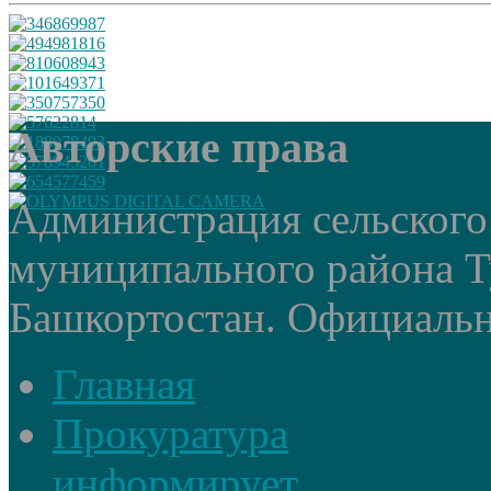
Авторские права
Администрация сельского
муниципального района Т
Башкортостан. Официальный
Главная
Прокуратура
информирует