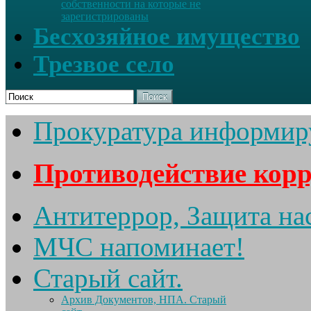
собственности на которые не
зарегистрированы
Бесхозяйное имущество
Трезвое село
Поиск
Прокуратура информир
Противодействие кор
Антитеррор, Защита на
МЧС напоминает!
Старый сайт.
Архив Документов, НПА. Старый