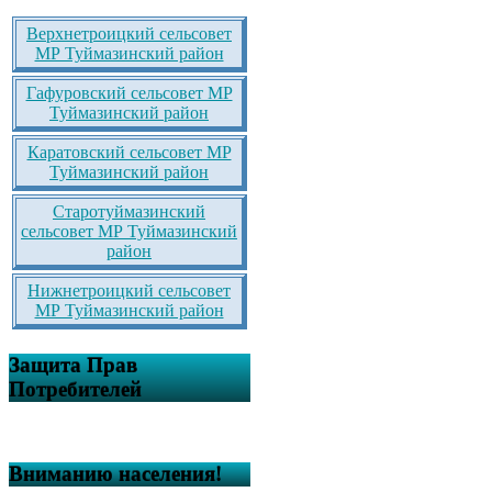
Верхнетроицкий сельсовет
МР Туймазинский район
Гафуровский сельсовет МР
Туймазинский район
Каратовский сельсовет МР
Туймазинский район
Старотуймазинский
сельсовет МР Туймазинский
район
Нижнетроицкий сельсовет
МР Туймазинский район
Защита Прав
Потребителей
Вниманию населения!