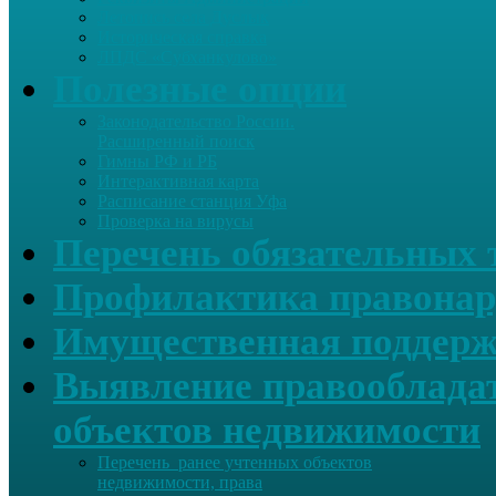
Летопись села Дуслык
Историческая справка
ЛПДС «Субханкулово»
Полезные опции
Законодательство России.
Расширенный поиск
Гимны РФ и РБ
Интерактивная карта
Расписание станция Уфа
Проверка на вирусы
Перечень обязательных 
Профилактика правонар
Имущественная поддерж
Выявление правообладат
объектов недвижимости
Перечень ранее учтенных объектов
недвижимости, права