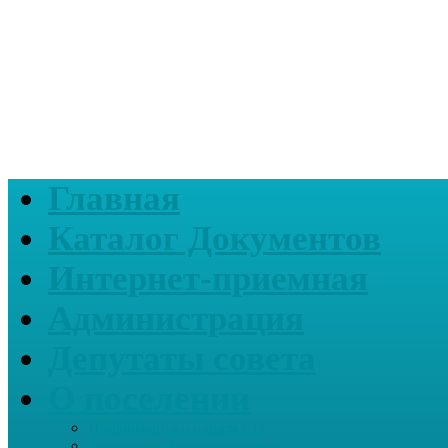
Главная
Каталог Документов
Интернет-приемная
Администрация
Депутаты совета
О поселении
Информация о нашем СП
Реквизиты Администрации