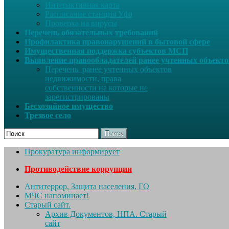
Интерактивная карта
Расписание станция Уфа
Проверка на вирусы
Перечень обязательных требований
Профилактика правонарушений в бытовой сфере
Имущественная поддержка субъектов МСП
Выявление правообладателей ранее учтенных объект
Перечень ранее учтенных объектов
недвижимости, права
собственности на которые не
зарегистрированы
Бесхозяйное имущество
Трезвое село
Поиск
Прокуратура информирует
Противодействие коррупции
Антитеррор, Защита населения, ГО
МЧС напоминает!
Старый сайт.
Архив Документов, НПА. Старый
сайт