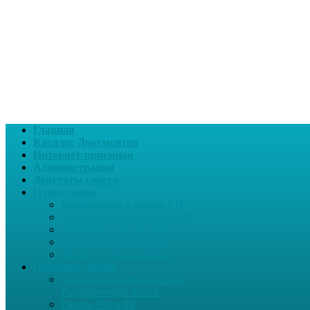
Главная
Каталог Документов
Интернет-приемная
Администрация
Депутаты совета
О поселении
Информация о нашем СП
Реквизиты Администрации
Летопись села Дуслык
Историческая справка
ЛПДС «Субханкулово»
Полезные опции
Законодательство России.
Расширенный поиск
Гимны РФ и РБ