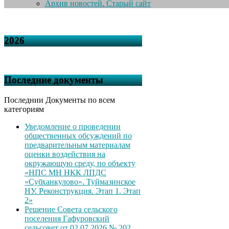
Архив новостей. Старый сайт
2026
Последние документы
Последнии Документы по всем
категориям
Уведомление о проведении
общественных обсуждений по
предварительным материалам
оценки воздействия на
окружающую среду, по объекту
«НПС МН НКК ЛПДС
«Субханкулово». Туймазинское
НУ. Реконструкция. Этап 1. Этап
2»
Решение Совета сельского
поселения Гафуровский
сельсовет от 02.07.2026 № 202