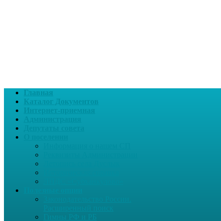
Главная
Каталог Документов
Интернет-приемная
Администрация
Депутаты совета
О поселении
Информация о нашем СП
Реквизиты Администрации
Летопись села Дуслык
Историческая справка
ЛПДС «Субханкулово»
Полезные опции
Законодательство России.
Расширенный поиск
Гимны РФ и РБ