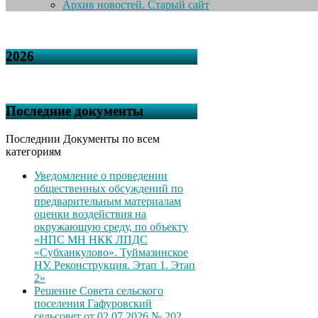
Архив новостей. Старый сайт
2026
Последние документы
Последнии Документы по всем
категориям
Уведомление о проведении
общественных обсуждений по
предварительным материалам
оценки воздействия на
окружающую среду, по объекту
«НПС МН НКК ЛПДС
«Субханкулово». Туймазинское
НУ. Реконструкция. Этап 1. Этап
2»
Решение Совета сельского
поселения Гафуровский
сельсовет от 02.07.2026 № 202