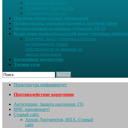
Интерактивная карта
Расписание станция Уфа
Проверка на вирусы
Перечень обязательных требований
Профилактика правонарушений в бытовой сфере
Имущественная поддержка субъектов МСП
Выявление правообладателей ранее учтенных объект
Перечень ранее учтенных объектов
недвижимости, права
собственности на которые не
зарегистрированы
Бесхозяйное имущество
Трезвое село
Поиск
Прокуратура информирует
Противодействие коррупции
Антитеррор, Защита населения, ГО
МЧС напоминает!
Старый сайт.
Архив Документов, НПА. Старый
сайт