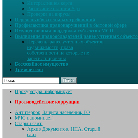
Интерактивная карта
Расписание станция Уфа
Проверка на вирусы
Перечень обязательных требований
Профилактика правонарушений в бытовой сфере
Имущественная поддержка субъектов МСП
Выявление правообладателей ранее учтенных объект
Перечень ранее учтенных объектов
недвижимости, права
собственности на которые не
зарегистрированы
Бесхозяйное имущество
Трезвое село
Поиск
Прокуратура информирует
Противодействие коррупции
Антитеррор, Защита населения, ГО
МЧС напоминает!
Старый сайт.
Архив Документов, НПА. Старый
сайт