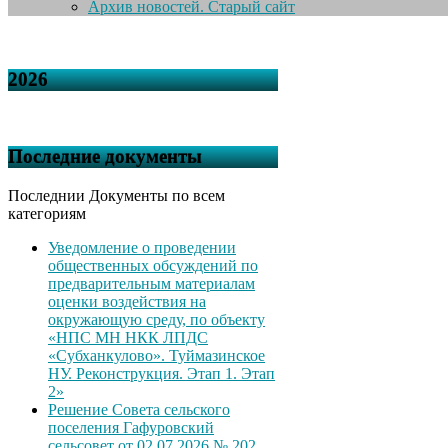
Архив новостей. Старый сайт
2026
Последние документы
Последнии Документы по всем
категориям
Уведомление о проведении
общественных обсуждений по
предварительным материалам
оценки воздействия на
окружающую среду, по объекту
«НПС МН НКК ЛПДС
«Субханкулово». Туймазинское
НУ. Реконструкция. Этап 1. Этап
2»
Решение Совета сельского
поселения Гафуровский
сельсовет от 02.07.2026 № 202