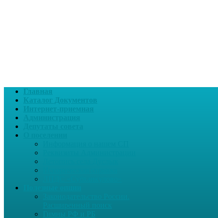
Главная
Каталог Документов
Интернет-приемная
Администрация
Депутаты совета
О поселении
Информация о нашем СП
Реквизиты Администрации
Летопись села Дуслык
Историческая справка
ЛПДС «Субханкулово»
Полезные опции
Законодательство России.
Расширенный поиск
Гимны РФ и РБ