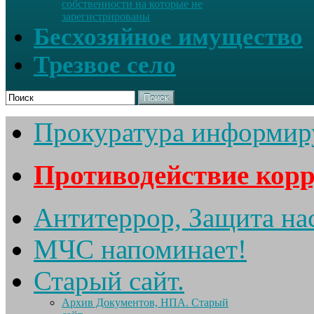
собственности на которые не
зарегистрированы
Бесхозяйное имущество
Трезвое село
Поиск
Прокуратура информир
Противодействие кор
Антитеррор, Защита на
МЧС напоминает!
Старый сайт.
Архив Документов, НПА. Старый