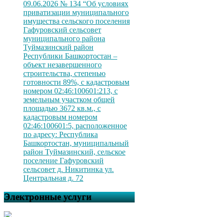
09.06.2026 № 134 “Об условиях
приватизации муниципального
имущества сельского поселения
Гафуровский сельсовет
муниципального района
Туймазинский район
Республики Башкортостан –
объект незавершенного
строительства, степенью
готовности 89%, с кадастровым
номером 02:46:100601:213, с
земельным участком общей
площадью 3672 кв.м., с
кадастровым номером
02:46:100601:5, расположенное
по адресу: Республика
Башкортостан, муниципальный
район Туймазинский, сельское
поселение Гафуровский
сельсовет д. Никитинка ул.
Центральная д. 72
Электронные услуги