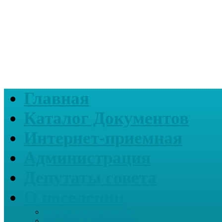
Главная
Каталог Документов
Интернет-приемная
Администрация
Депутаты совета
О поселении
Информация о нашем СП
Реквизиты Администрации