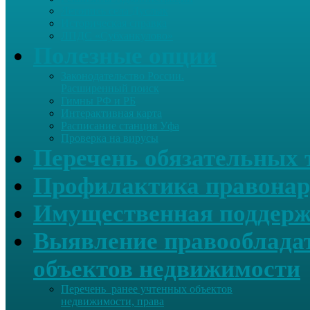
Летопись села Дуслык
Историческая справка
ЛПДС «Субханкулово»
Полезные опции
Законодательство России.
Расширенный поиск
Гимны РФ и РБ
Интерактивная карта
Расписание станция Уфа
Проверка на вирусы
Перечень обязательных 
Профилактика правонар
Имущественная поддерж
Выявление правообладат
объектов недвижимости
Перечень ранее учтенных объектов
недвижимости, права