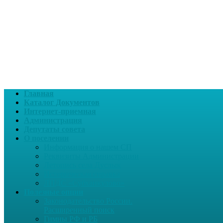
Главная
Каталог Документов
Интернет-приемная
Администрация
Депутаты совета
О поселении
Информация о нашем СП
Реквизиты Администрации
Летопись села Дуслык
Историческая справка
ЛПДС «Субханкулово»
Полезные опции
Законодательство России.
Расширенный поиск
Гимны РФ и РБ