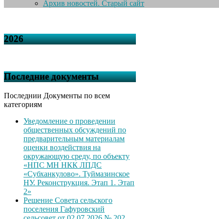
Архив новостей. Старый сайт
2026
Последние документы
Последнии Документы по всем
категориям
Уведомление о проведении
общественных обсуждений по
предварительным материалам
оценки воздействия на
окружающую среду, по объекту
«НПС МН НКК ЛПДС
«Субханкулово». Туймазинское
НУ. Реконструкция. Этап 1. Этап
2»
Решение Совета сельского
поселения Гафуровский
сельсовет от 02.07.2026 № 202