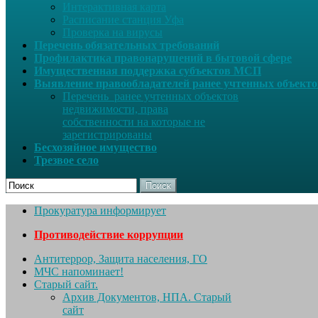
Интерактивная карта
Расписание станция Уфа
Проверка на вирусы
Перечень обязательных требований
Профилактика правонарушений в бытовой сфере
Имущественная поддержка субъектов МСП
Выявление правообладателей ранее учтенных объект
Перечень ранее учтенных объектов
недвижимости, права
собственности на которые не
зарегистрированы
Бесхозяйное имущество
Трезвое село
Поиск
Прокуратура информирует
Противодействие коррупции
Антитеррор, Защита населения, ГО
МЧС напоминает!
Старый сайт.
Архив Документов, НПА. Старый
сайт