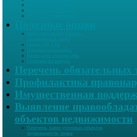
Летопись села Дуслык
Историческая справка
ЛПДС «Субханкулово»
Полезные опции
Законодательство России.
Расширенный поиск
Гимны РФ и РБ
Интерактивная карта
Расписание станция Уфа
Проверка на вирусы
Перечень обязательных 
Профилактика правонар
Имущественная поддерж
Выявление правообладат
объектов недвижимости
Перечень ранее учтенных объектов
недвижимости, права