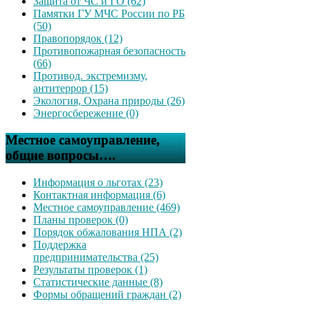
Защита от ЧС и ГО (62)
Памятки ГУ МЧС России по РБ
(50)
Правопорядок (12)
Противопожарная безопасность
(66)
Противод. экстремизму,
антитеррор (15)
Экология, Охрана природы (26)
Энергосбережение (0)
Местное самоуправление,
общие вопросы….
Информация о льготах (23)
Контактная информация (6)
Местное самоуправление (469)
Планы проверок (0)
Порядок обжалования НПА (2)
Поддержка
предпринимательства (25)
Результаты проверок (1)
Статистические данные (8)
Формы обращений граждан (2)