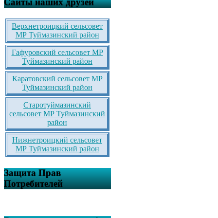
Сайты наших друзей
Верхнетроицкий сельсовет
МР Туймазинский район
Гафуровский сельсовет МР
Туймазинский район
Каратовский сельсовет МР
Туймазинский район
Старотуймазинский
сельсовет МР Туймазинский
район
Нижнетроицкий сельсовет
МР Туймазинский район
Защита Прав
Потребителей