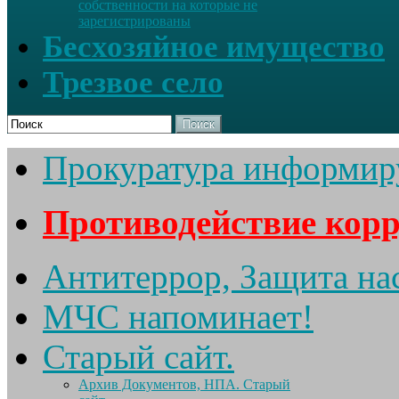
собственности на которые не
зарегистрированы
Бесхозяйное имущество
Трезвое село
Поиск
Прокуратура информир
Противодействие кор
Антитеррор, Защита на
МЧС напоминает!
Старый сайт.
Архив Документов, НПА. Старый