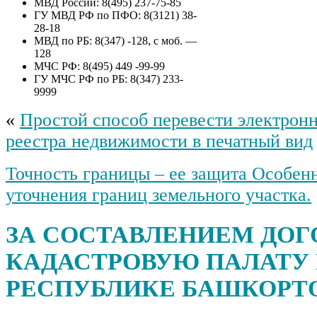
МВД России: 8(495) 237-75-85
приватизации муниципального
ГУ МВД РФ по ПФО: 8(3121) 38-
имущества сельского поселения
28-18
Гафуровский сельсовет
МВД по РБ: 8(347) -128, с моб. —
муниципального района
128
Туймазинский район
МЧС РФ: 8(495) 449 -99-99
Республики Башкортостан –
ГУ МЧС РФ по РБ: 8(347) 233-
объект незавершенного
9999
строительства, степенью
готовности 89%, с кадастровым
«
Простой способ перевести электрон
номером 02:46:100601:213, с
земельным участком общей
реестра недвижимости в печатный вид
площадью 3672 кв.м., с
кадастровым номером
Точность границы – ее защита Особен
02:46:100601:5, расположенное
по адресу: Республика
уточнения границ земельного участка.
Башкортостан, муниципальный
район Туймазинский, сельское
поселение Гафуровский
ЗА СОСТАВЛЕНИЕМ ДОГ
сельсовет д. Никитинка ул.
Центральная д. 72
КАДАСТРОВУЮ ПАЛАТУ
РЕСПУБЛИКЕ БАШКОРТ