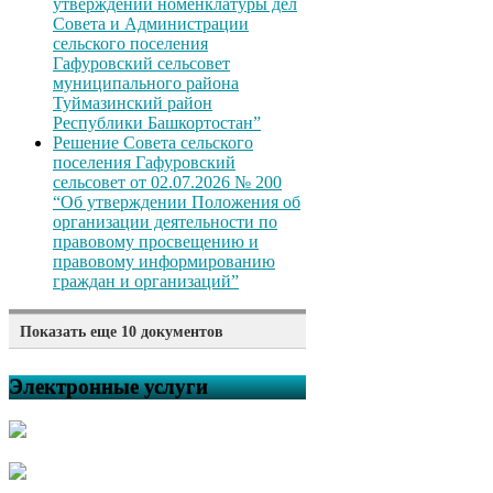
утверждении номенклатуры дел
Совета и Администрации
сельского поселения
Гафуровский сельсовет
муниципального района
Туймазинский район
Республики Башкортостан”
Решение Совета сельского
поселения Гафуровский
сельсовет от 02.07.2026 № 200
“Об утверждении Положения об
организации деятельности по
правовому просвещению и
правовому информированию
граждан и организаций”
Показать еще 10 документов
Решение Совета сельского
поселения Гафуровский
Электронные услуги
сельсовет от 02.07.2026 № 199
“Об отмене решения Совета
сельского поселения
Гафуровский сельсовет
муниципального района