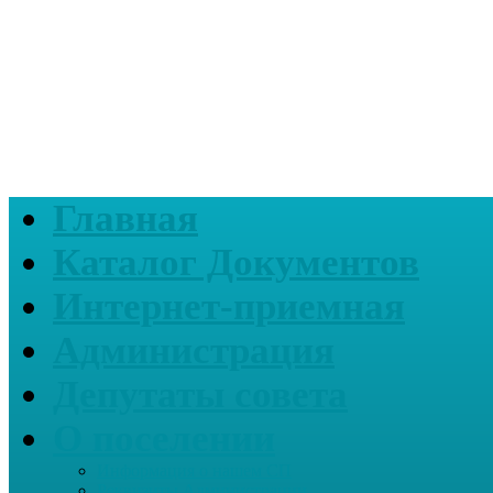
Главная
Каталог Документов
Интернет-приемная
Администрация
Депутаты совета
О поселении
Информация о нашем СП
Реквизиты Администрации