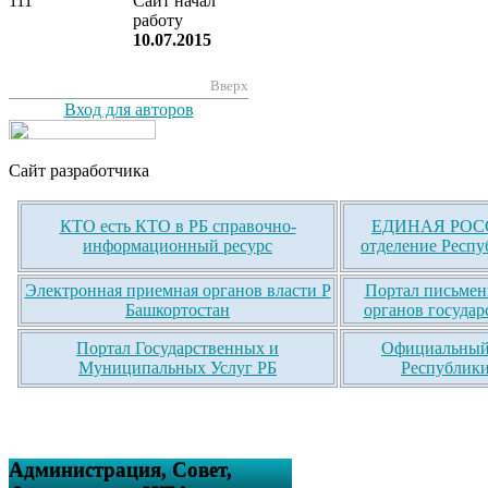
111
Сайт начал
работу
10.07.2015
Вверх
Вход для авторов
Сайт разработчика
КТО есть КТО в РБ справочно-
ЕДИНАЯ РОСС
информационный ресурс
отделение Респу
Электронная приемная органов власти Р
Портал письмен
Башкортостан
органов государ
Портал Государственных и
Официальный 
Муниципальных Услуг РБ
Республики
Администрация, Совет,