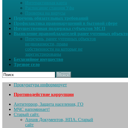
Интерактивная карта
Расписание станция Уфа
Проверка на вирусы
Перечень обязательных требований
Профилактика правонарушений в бытовой сфере
Имущественная поддержка субъектов МСП
Выявление правообладателей ранее учтенных объект
Перечень ранее учтенных объектов
недвижимости, права
собственности на которые не
зарегистрированы
Бесхозяйное имущество
Трезвое село
Поиск
Прокуратура информирует
Противодействие коррупции
Антитеррор, Защита населения, ГО
МЧС напоминает!
Старый сайт.
Архив Документов, НПА. Старый
сайт