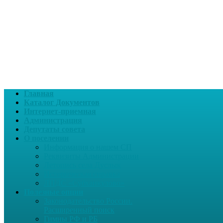
Главная
Каталог Документов
Интернет-приемная
Администрация
Депутаты совета
О поселении
Информация о нашем СП
Реквизиты Администрации
Летопись села Дуслык
Историческая справка
ЛПДС «Субханкулово»
Полезные опции
Законодательство России.
Расширенный поиск
Гимны РФ и РБ