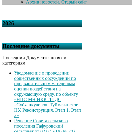
Архив новостей. Старый сайт
2026
Последние документы
Последнии Документы по всем
категориям
Уведомление о проведении
общественных обсуждений по
предварительным материалам
оценки воздействия на
окружающую среду, по объекту
«НПС МН НКК ЛПДС
«Субханкулово». Туймазинское
НУ. Реконструкция. Этап 1. Этап
2»
Решение Совета сельского
поселения Гафуровский
сельсовет от 02.07.2026 № 202