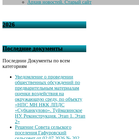
Архив новостей. Старый сайт
2026
Последние документы
Последнии Документы по всем
категориям
Уведомление о проведении
общественных обсуждений по
предварительным материалам
оценки воздействия на
окружающую среду, по объекту
«НПС МН НКК ЛПДС
«Субханкулово». Туймазинское
НУ. Реконструкция. Этап 1. Этап
2»
Решение Совета сельского
поселения Гафуровский
сельсовет от 02.07.2026 № 202