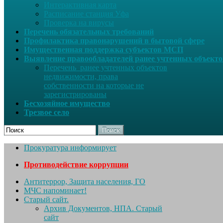
Интерактивная карта
Расписание станция Уфа
Проверка на вирусы
Перечень обязательных требований
Профилактика правонарушений в бытовой сфере
Имущественная поддержка субъектов МСП
Выявление правообладателей ранее учтенных объект
Перечень ранее учтенных объектов
недвижимости, права
собственности на которые не
зарегистрированы
Бесхозяйное имущество
Трезвое село
Поиск
Прокуратура информирует
Противодействие коррупции
Антитеррор, Защита населения, ГО
МЧС напоминает!
Старый сайт.
Архив Документов, НПА. Старый
сайт