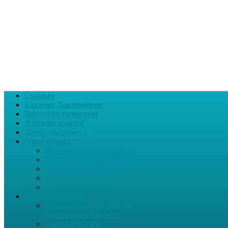
Главная
Каталог Документов
Интернет-приемная
Администрация
Депутаты совета
О поселении
Информация о нашем СП
Реквизиты Администрации
Летопись села Дуслык
Историческая справка
ЛПДС «Субханкулово»
Полезные опции
Законодательство России.
Расширенный поиск
Гимны РФ и РБ