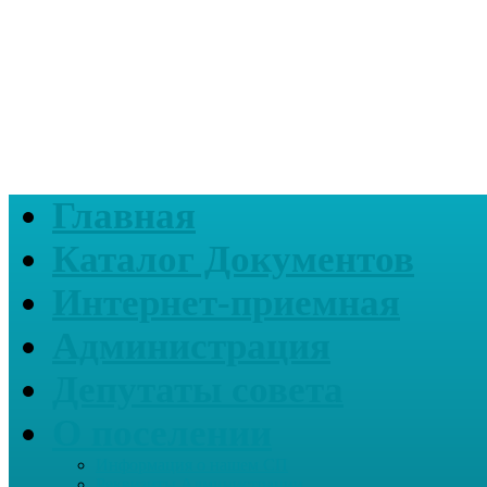
Главная
Каталог Документов
Интернет-приемная
Администрация
Депутаты совета
О поселении
Информация о нашем СП
Реквизиты Администрации