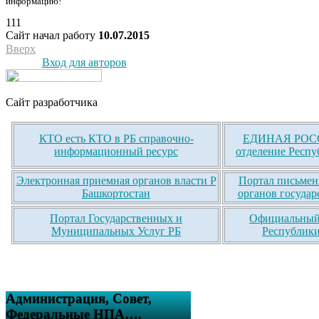
информацию!
111
Сайт начал работу
10.07.2015
Вверх
Вход для авторов
Сайт разработчика
КТО есть КТО в РБ справочно-
ЕДИНАЯ РОСС
информационный ресурс
отделение Респу
Электронная приемная органов власти Р
Портал письмен
Башкортостан
органов государ
Портал Государственных и
Официальный 
Муниципальных Услуг РБ
Республики
Администрация, Совет,
Федеральные НПА….