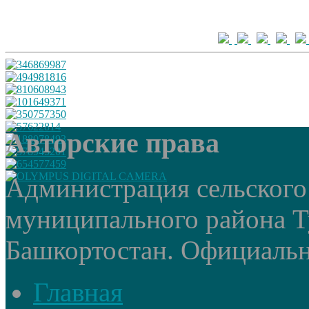
Авторские права
Администрация сельского
муниципального района Т
Башкортостан. Официальный
Главная