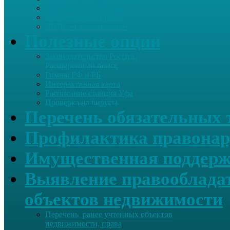
Летопись села Дуслык
Историческая справка
ЛПДС «Субханкулово»
Полезные опции
Законодательство России.
Расширенный поиск
Гимны РФ и РБ
Интерактивная карта
Расписание станция Уфа
Проверка на вирусы
Перечень обязательных 
Профилактика правонар
Имущественная поддерж
Выявление правообладат
объектов недвижимости
Перечень ранее учтенных объектов
недвижимости, права