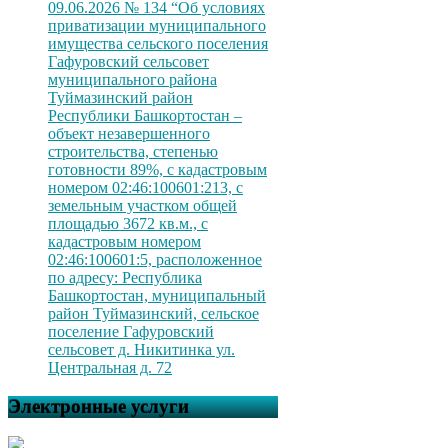
09.06.2026 № 134 “Об условиях
приватизации муниципального
имущества сельского поселения
Гафуровский сельсовет
муниципального района
Туймазинский район
Республики Башкортостан –
объект незавершенного
строительства, степенью
готовности 89%, с кадастровым
номером 02:46:100601:213, с
земельным участком общей
площадью 3672 кв.м., с
кадастровым номером
02:46:100601:5, расположенное
по адресу: Республика
Башкортостан, муниципальный
район Туймазинский, сельское
поселение Гафуровский
сельсовет д. Никитинка ул.
Центральная д. 72
Электронные услуги