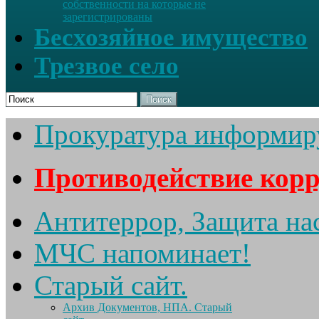
собственности на которые не
зарегистрированы
Бесхозяйное имущество
Трезвое село
Поиск
Прокуратура информир
Противодействие кор
Антитеррор, Защита на
МЧС напоминает!
Старый сайт.
Архив Документов, НПА. Старый