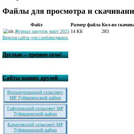
Файлы для просмотра и скачивани
Файл
Размер файла
Кол-во скачив
Журнал закупок март 2021
14 КБ
283
Версия сайта для слабовидящих
Дуслык – трезвое село!
Сайты наших друзей
Верхнетроицкий сельсовет
МР Туймазинский район
Гафуровский сельсовет МР
Туймазинский район
Каратовский сельсовет МР
Туймазинский район