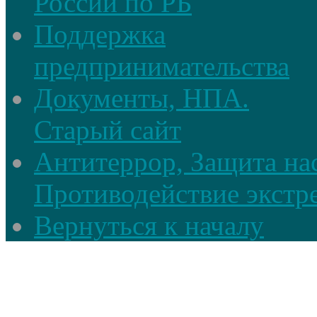
России по РБ
Поддержка
предпринимательства
Документы, НПА.
Старый сайт
Антитеррор, Защита на
Противодействие экстр
Вернуться к началу