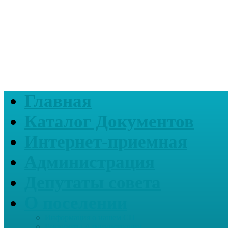
Главная
Каталог Документов
Интернет-приемная
Администрация
Депутаты совета
О поселении
Информация о нашем СП
Реквизиты Администрации