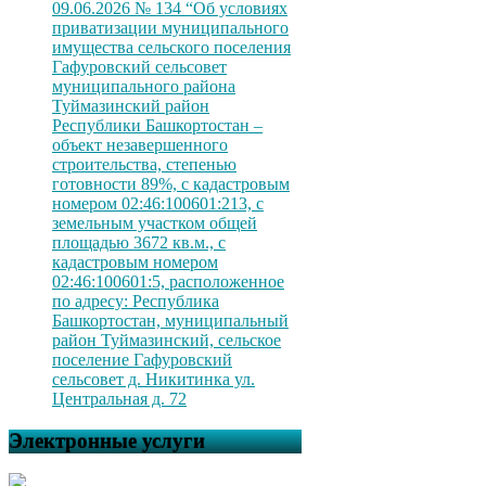
09.06.2026 № 134 “Об условиях
приватизации муниципального
имущества сельского поселения
Гафуровский сельсовет
муниципального района
Туймазинский район
Республики Башкортостан –
объект незавершенного
строительства, степенью
готовности 89%, с кадастровым
номером 02:46:100601:213, с
земельным участком общей
площадью 3672 кв.м., с
кадастровым номером
02:46:100601:5, расположенное
по адресу: Республика
Башкортостан, муниципальный
район Туймазинский, сельское
поселение Гафуровский
сельсовет д. Никитинка ул.
Центральная д. 72
Электронные услуги