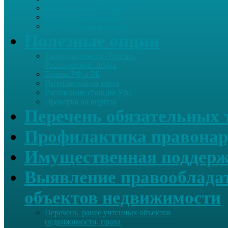
Летопись села Дуслык
Историческая справка
ЛПДС «Субханкулово»
Полезные опции
Законодательство России.
Расширенный поиск
Гимны РФ и РБ
Интерактивная карта
Расписание станция Уфа
Проверка на вирусы
Перечень обязательных 
Профилактика правонар
Имущественная поддерж
Выявление правообладат
объектов недвижимости
Перечень ранее учтенных объектов
недвижимости, права