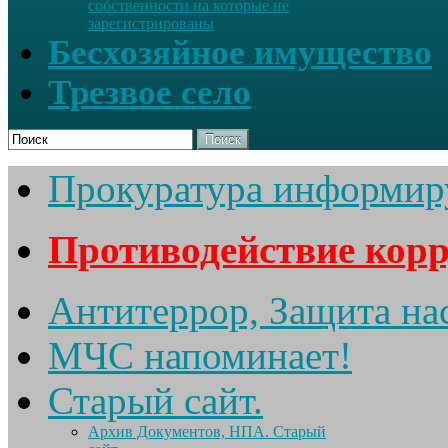
собственности на которые не
зарегистрированы
Бесхозяйное имущество
Трезвое село
Поиск
Прокуратура информир
Противодействие кор
Антитеррор, Защита на
МЧС напоминает!
Старый сайт.
Архив Документов, НПА. Старый