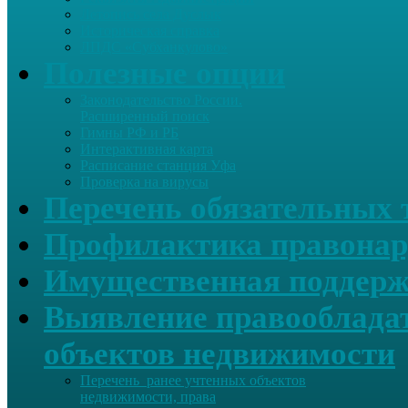
Летопись села Дуслык
Историческая справка
ЛПДС «Субханкулово»
Полезные опции
Законодательство России.
Расширенный поиск
Гимны РФ и РБ
Интерактивная карта
Расписание станция Уфа
Проверка на вирусы
Перечень обязательных 
Профилактика правонар
Имущественная поддерж
Выявление правообладат
объектов недвижимости
Перечень ранее учтенных объектов
недвижимости, права