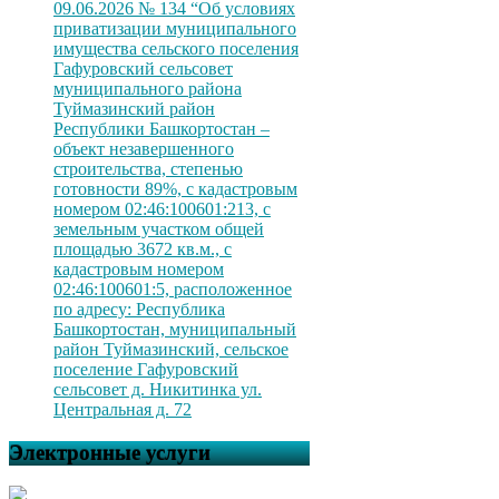
09.06.2026 № 134 “Об условиях
приватизации муниципального
имущества сельского поселения
Гафуровский сельсовет
муниципального района
Туймазинский район
Республики Башкортостан –
объект незавершенного
строительства, степенью
готовности 89%, с кадастровым
номером 02:46:100601:213, с
земельным участком общей
площадью 3672 кв.м., с
кадастровым номером
02:46:100601:5, расположенное
по адресу: Республика
Башкортостан, муниципальный
район Туймазинский, сельское
поселение Гафуровский
сельсовет д. Никитинка ул.
Центральная д. 72
Электронные услуги