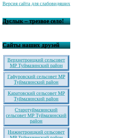
Версия сайта для слабовидящих
Дуслык – трезвое село!
Сайты наших друзей
Верхнетроицкий сельсовет
МР Туймазинский район
Гафуровский сельсовет МР
Туймазинский район
Каратовский сельсовет МР
Туймазинский район
Старотуймазинский
сельсовет МР Туймазинский
район
Нижнетроицкий сельсовет
МР Туймазинский район