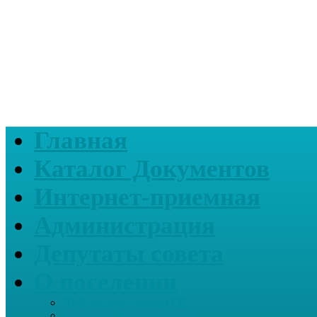
Главная
Каталог Документов
Интернет-приемная
Администрация
Депутаты совета
О поселении
Информация о нашем СП
Реквизиты Администрации