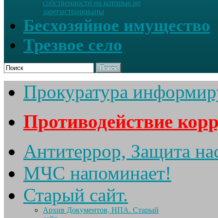
собственности на которые не
зарегистрированы
Бесхозяйное имущество
Трезвое село
Поиск
Прокуратура информир
Противодействие кор
Антитеррор, Защита на
МЧС напоминает!
Старый сайт.
Архив Документов, НПА. Старый