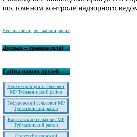
постоянном контроле надзорного ведом
Версия сайта для слабовидящих
Дуслык – трезвое село!
Сайты наших друзей
Верхнетроицкий сельсовет
МР Туймазинский район
Гафуровский сельсовет МР
Туймазинский район
Каратовский сельсовет МР
Туймазинский район
Старотуймазинский