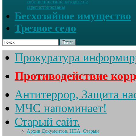
собственности на которые не
зарегистрированы
Бесхозяйное имущество
Трезвое село
Поиск
Прокуратура информир
Противодействие кор
Антитеррор, Защита на
МЧС напоминает!
Старый сайт.
Архив Документов, НПА. Старый