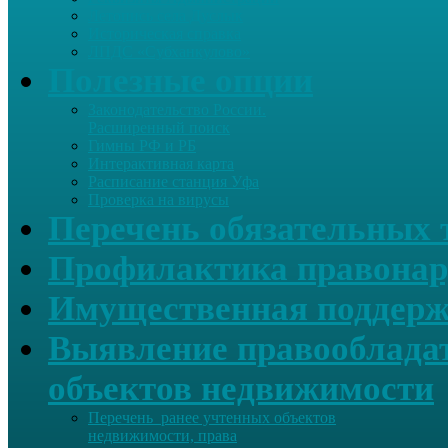
Летопись села Дуслык
Историческая справка
ЛПДС «Субханкулово»
Полезные опции
Законодательство России.
Расширенный поиск
Гимны РФ и РБ
Интерактивная карта
Расписание станция Уфа
Проверка на вирусы
Перечень обязательных 
Профилактика правонар
Имущественная поддерж
Выявление правообладат
объектов недвижимости
Перечень ранее учтенных объектов
недвижимости, права