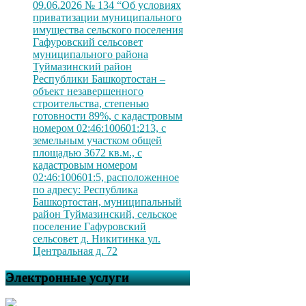
09.06.2026 № 134 “Об условиях
приватизации муниципального
имущества сельского поселения
Гафуровский сельсовет
муниципального района
Туймазинский район
Республики Башкортостан –
объект незавершенного
строительства, степенью
готовности 89%, с кадастровым
номером 02:46:100601:213, с
земельным участком общей
площадью 3672 кв.м., с
кадастровым номером
02:46:100601:5, расположенное
по адресу: Республика
Башкортостан, муниципальный
район Туймазинский, сельское
поселение Гафуровский
сельсовет д. Никитинка ул.
Центральная д. 72
Электронные услуги