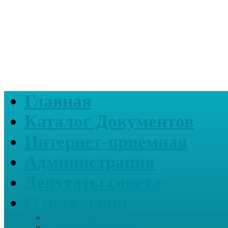
Главная
Каталог Документов
Интернет-приемная
Администрация
Депутаты совета
О поселении
Информация о нашем СП
Реквизиты Администрации