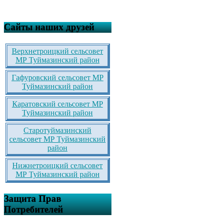
Сайты наших друзей
Верхнетроицкий сельсовет
МР Туймазинский район
Гафуровский сельсовет МР
Туймазинский район
Каратовский сельсовет МР
Туймазинский район
Старотуймазинский
сельсовет МР Туймазинский
район
Нижнетроицкий сельсовет
МР Туймазинский район
Защита Прав
Потребителей