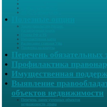
Летопись села Дуслык
Историческая справка
ЛПДС «Субханкулово»
Полезные опции
Законодательство России.
Расширенный поиск
Гимны РФ и РБ
Интерактивная карта
Расписание станция Уфа
Проверка на вирусы
Перечень обязательных 
Профилактика правонар
Имущественная поддерж
Выявление правообладат
объектов недвижимости
Перечень ранее учтенных объектов
недвижимости, права