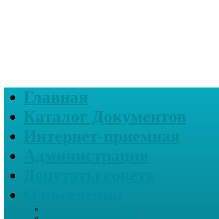
Главная
Каталог Документов
Интернет-приемная
Администрация
Депутаты совета
О поселении
Информация о нашем СП
Реквизиты Администрации