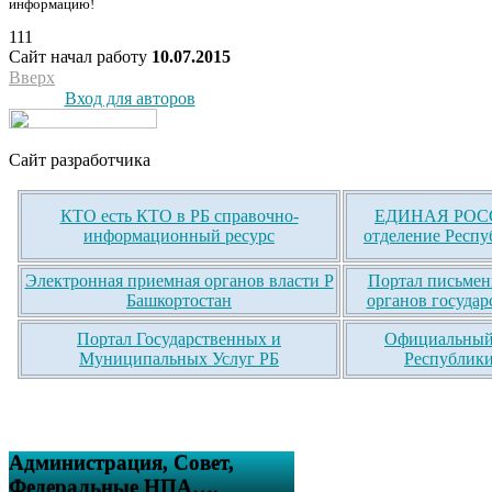
информацию!
111
Сайт начал работу
10.07.2015
Вверх
Вход для авторов
Сайт разработчика
КТО есть КТО в РБ справочно-
ЕДИНАЯ РОСС
информационный ресурс
отделение Респу
Электронная приемная органов власти Р
Портал письмен
Башкортостан
органов государ
Портал Государственных и
Официальный 
Муниципальных Услуг РБ
Республики
Администрация, Совет,
Федеральные НПА….