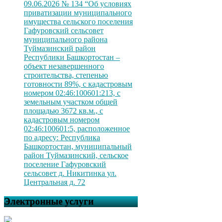
09.06.2026 № 134 “Об условиях
приватизации муниципального
имущества сельского поселения
Гафуровский сельсовет
муниципального района
Туймазинский район
Республики Башкортостан –
объект незавершенного
строительства, степенью
готовности 89%, с кадастровым
номером 02:46:100601:213, с
земельным участком общей
площадью 3672 кв.м., с
кадастровым номером
02:46:100601:5, расположенное
по адресу: Республика
Башкортостан, муниципальный
район Туймазинский, сельское
поселение Гафуровский
сельсовет д. Никитинка ул.
Центральная д. 72
Электронные услуги