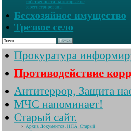
собственности на которые не
зарегистрированы
Бесхозяйное имущество
Трезвое село
Поиск
Прокуратура информир
Противодействие кор
Антитеррор, Защита на
МЧС напоминает!
Старый сайт.
Архив Документов, НПА. Старый