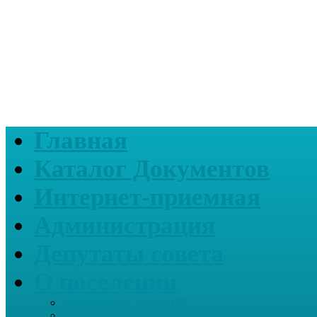
Главная
Каталог Документов
Интернет-приемная
Администрация
Депутаты совета
О поселении
Информация о нашем СП
Реквизиты Администрации