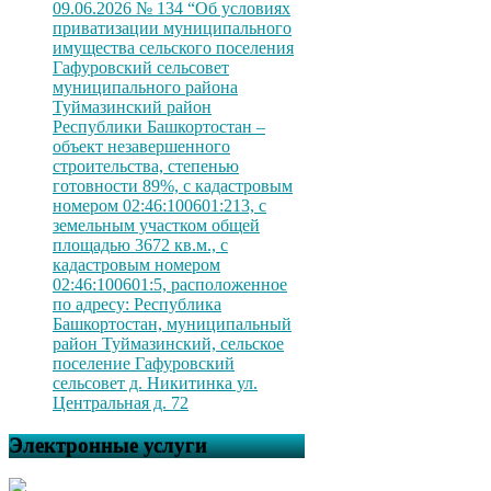
09.06.2026 № 134 “Об условиях
приватизации муниципального
имущества сельского поселения
Гафуровский сельсовет
муниципального района
Туймазинский район
Республики Башкортостан –
объект незавершенного
строительства, степенью
готовности 89%, с кадастровым
номером 02:46:100601:213, с
земельным участком общей
площадью 3672 кв.м., с
кадастровым номером
02:46:100601:5, расположенное
по адресу: Республика
Башкортостан, муниципальный
район Туймазинский, сельское
поселение Гафуровский
сельсовет д. Никитинка ул.
Центральная д. 72
Электронные услуги