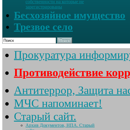
собственности на которые не
зарегистрированы
Бесхозяйное имущество
Трезвое село
Поиск
Прокуратура информир
Противодействие кор
Антитеррор, Защита на
МЧС напоминает!
Старый сайт.
Архив Документов, НПА. Старый