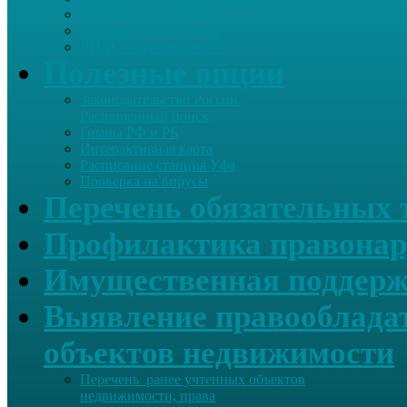
Летопись села Дуслык
Историческая справка
ЛПДС «Субханкулово»
Полезные опции
Законодательство России.
Расширенный поиск
Гимны РФ и РБ
Интерактивная карта
Расписание станция Уфа
Проверка на вирусы
Перечень обязательных 
Профилактика правонар
Имущественная поддерж
Выявление правообладат
объектов недвижимости
Перечень ранее учтенных объектов
недвижимости, права