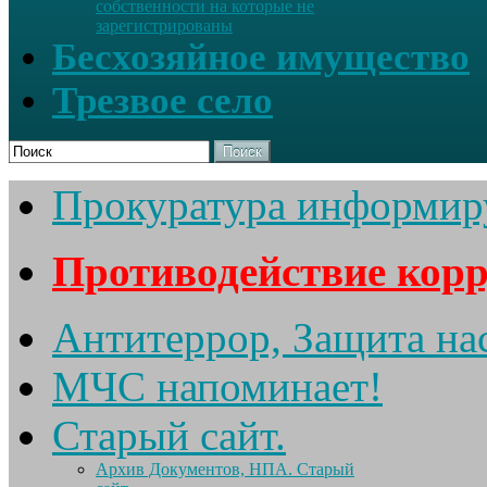
собственности на которые не
зарегистрированы
Бесхозяйное имущество
Трезвое село
Поиск
Прокуратура информир
Противодействие кор
Антитеррор, Защита на
МЧС напоминает!
Старый сайт.
Архив Документов, НПА. Старый