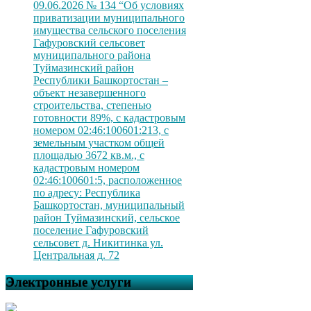
09.06.2026 № 134 “Об условиях
приватизации муниципального
имущества сельского поселения
Гафуровский сельсовет
муниципального района
Туймазинский район
Республики Башкортостан –
объект незавершенного
строительства, степенью
готовности 89%, с кадастровым
номером 02:46:100601:213, с
земельным участком общей
площадью 3672 кв.м., с
кадастровым номером
02:46:100601:5, расположенное
по адресу: Республика
Башкортостан, муниципальный
район Туймазинский, сельское
поселение Гафуровский
сельсовет д. Никитинка ул.
Центральная д. 72
Электронные услуги