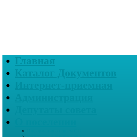
Главная
Каталог Документов
Интернет-приемная
Администрация
Депутаты совета
О поселении
Информация о нашем СП
Реквизиты Администрации