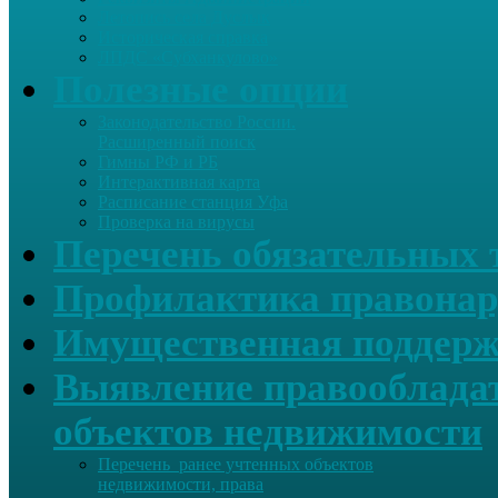
Летопись села Дуслык
Историческая справка
ЛПДС «Субханкулово»
Полезные опции
Законодательство России.
Расширенный поиск
Гимны РФ и РБ
Интерактивная карта
Расписание станция Уфа
Проверка на вирусы
Перечень обязательных 
Профилактика правонар
Имущественная поддерж
Выявление правообладат
объектов недвижимости
Перечень ранее учтенных объектов
недвижимости, права