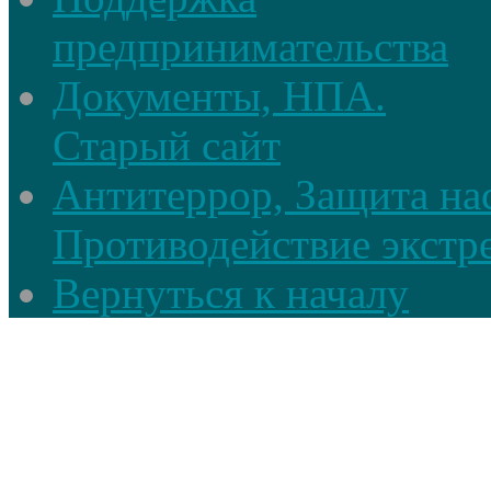
предпринимательства
Документы, НПА.
Старый сайт
Антитеррор, Защита на
Противодействие экстр
Вернуться к началу