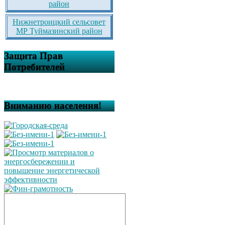
район
Нижнетроицкий сельсовет
МР Туймазинский район
Защита Прав
Потребителей
Вниманию населения!