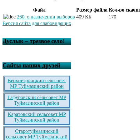
Файл
Размер файла
Кол-во скачи
260. о назначении выборов
409 КБ
170
Версия сайта для слабовидящих
Дуслык – трезвое село!
Сайты наших друзей
Верхнетроицкий сельсовет
МР Туймазинский район
Гафуровский сельсовет МР
Туймазинский район
Каратовский сельсовет МР
Туймазинский район
Старотуймазинский
сельсовет МР Туймазинский