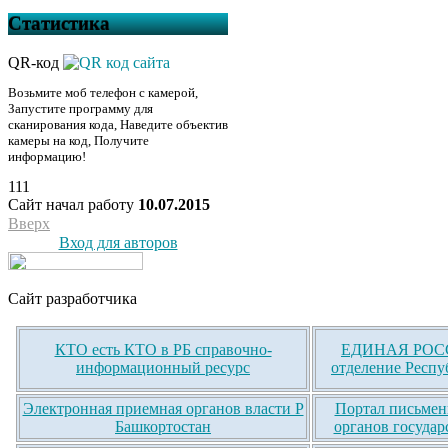
Статистика
QR-код
Возьмите моб телефон с камерой,
Запустите программу для
сканирования кода, Наведите объектив
камеры на код, Получите
информацию!
111
Сайт начал работу
10.07.2015
Вверх
Вход для авторов
Сайт разработчика
КТО есть КТО в РБ справочно-
ЕДИНАЯ РОСС
информационный ресурс
отделение Респу
Электронная приемная органов власти Р
Портал письмен
Башкортостан
органов государ