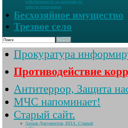
собственности на которые не
зарегистрированы
Бесхозяйное имущество
Трезвое село
Поиск
Прокуратура информир
Противодействие кор
Антитеррор, Защита на
МЧС напоминает!
Старый сайт.
Архив Документов, НПА. Старый