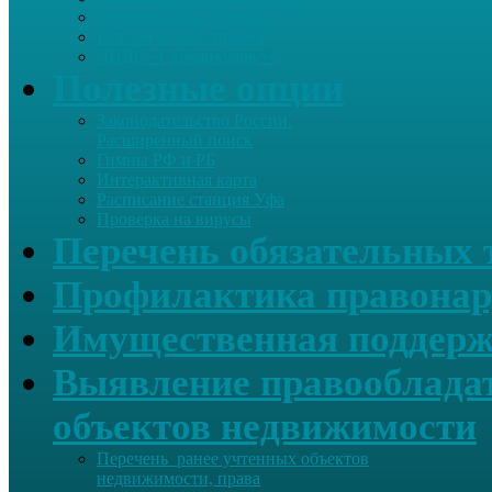
Летопись села Дуслык
Историческая справка
ЛПДС «Субханкулово»
Полезные опции
Законодательство России.
Расширенный поиск
Гимны РФ и РБ
Интерактивная карта
Расписание станция Уфа
Проверка на вирусы
Перечень обязательных 
Профилактика правонар
Имущественная поддерж
Выявление правообладат
объектов недвижимости
Перечень ранее учтенных объектов
недвижимости, права