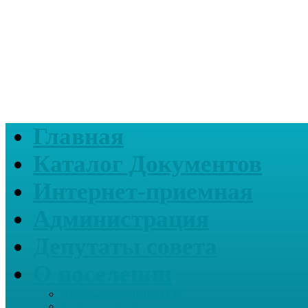
Главная
Каталог Документов
Интернет-приемная
Администрация
Депутаты совета
О поселении
Информация о нашем СП
Реквизиты Администрации