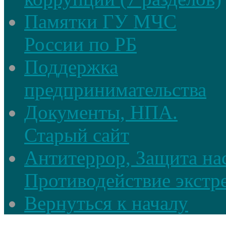
Памятки ГУ МЧС
России по РБ
Поддержка
предпринимательства
Документы, НПА.
Старый сайт
Антитеррор, Защита на
Противодействие экстр
Вернуться к началу