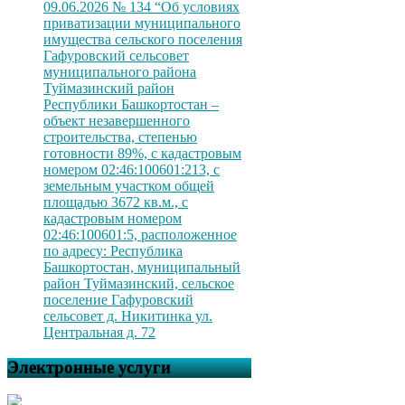
09.06.2026 № 134 “Об условиях
приватизации муниципального
имущества сельского поселения
Гафуровский сельсовет
муниципального района
Туймазинский район
Республики Башкортостан –
объект незавершенного
строительства, степенью
готовности 89%, с кадастровым
номером 02:46:100601:213, с
земельным участком общей
площадью 3672 кв.м., с
кадастровым номером
02:46:100601:5, расположенное
по адресу: Республика
Башкортостан, муниципальный
район Туймазинский, сельское
поселение Гафуровский
сельсовет д. Никитинка ул.
Центральная д. 72
Электронные услуги