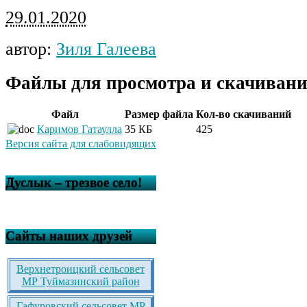
29.01.2020
автор:
Зиля Галеева
Файлы для просмотра и скачивани
Файл
Размер файла
Кол-во скачиваний
Каримов Гатаулла
35 КБ
425
Версия сайта для слабовидящих
Дуслык – трезвое село!
Сайты наших друзей
Верхнетроицкий сельсовет
МР Туймазинский район
Гафуровский сельсовет МР