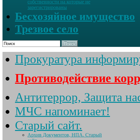
собственности на которые не
зарегистрированы
Бесхозяйное имущество
Трезвое село
Поиск
Прокуратура информир
Противодействие кор
Антитеррор, Защита на
МЧС напоминает!
Старый сайт.
Архив Документов, НПА. Старый