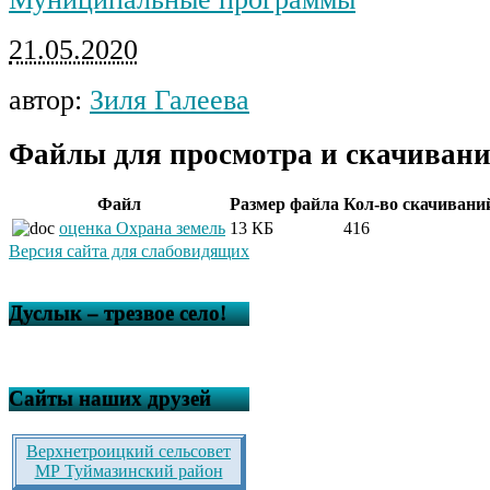
21.05.2020
автор:
Зиля Галеева
Файлы для просмотра и скачивани
Файл
Размер файла
Кол-во скачивани
оценка Охрана земель
13 КБ
416
Версия сайта для слабовидящих
Дуслык – трезвое село!
Сайты наших друзей
Верхнетроицкий сельсовет
МР Туймазинский район