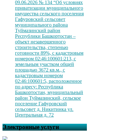
09.06.2026 № 134 “Об условиях
приватизации муниципального
имущества сельского поселения
Гафуровский сельсовет
муниципального района
Туймазинский район
Республики Башкортостан –
объект незавершенного
строительства, степенью
готовности 89%, с кадастровым
номером 02:46:100601:213, с
земельным участком общей
площадью 3672 кв.м., с
кадастровым номером
02:46:100601:5, расположенное
по адресу: Республика
Башкортостан, муниципальный
район Туймазинский, сельское
поселение Гафуровский
сельсовет д. Никитинка ул.
Центральная д. 72
Электронные услуги