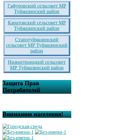
Гафуровский сельсовет МР
Туймазинский район
Каратовский сельсовет МР
Туймазинский район
Старотуймазинский
сельсовет МР Туймазинский
район
Нижнетроицкий сельсовет
МР Туймазинский район
Защита Прав
Потребителей
Вниманию населения!