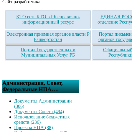
Сайт разработчика
КТО есть КТО в РБ справочно-
ЕДИНАЯ РОСС
информационный ресурс
отделение Респу
Электронная приемная органов власти Р
Портал письмен
Башкортостан
органов государ
Портал Государственных и
Официальный 
Муниципальных Услуг РБ
Республики
Администрация, Совет,
Федеральные НПА….
Документы Администрации
(306)
Документы Совета (494)
Использование бюджетных
средств (236)
Проекты НПА (88)