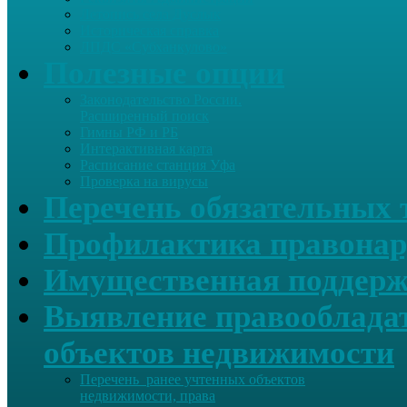
Летопись села Дуслык
Историческая справка
ЛПДС «Субханкулово»
Полезные опции
Законодательство России.
Расширенный поиск
Гимны РФ и РБ
Интерактивная карта
Расписание станция Уфа
Проверка на вирусы
Перечень обязательных 
Профилактика правонар
Имущественная поддерж
Выявление правообладат
объектов недвижимости
Перечень ранее учтенных объектов
недвижимости, права