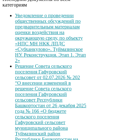
категориям
Уведомление о проведении
общественных обсуждений по
предварительным материалам
оценки воздействия на
окружающую среду, по объекту
«НПС МН НКК ЛПДС
«Субханкулово». Туймазинское
НУ. Реконструкция. Этап 1. Этап
2»
Решение Совета сельского
поселения Гафуровский
сельсовет от 02.07.2026 № 202
“О внесении изменений в
решение Совета сельского
поселения Гафуровский
сельсовет Республики
Башкортостан от 26 декабря 2025
года № 166 «О бюджете
сельского поселения
Гафуровский сельсовет
муниципального района
Туймазинский район
Республики Башкортостан на