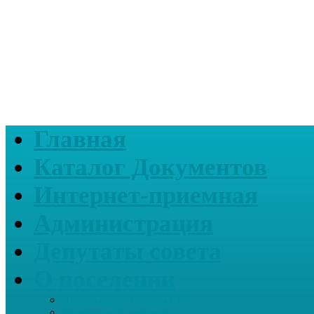
Главная
Каталог Документов
Интернет-приемная
Администрация
Депутаты совета
О поселении
Информация о нашем СП
Реквизиты Администрации