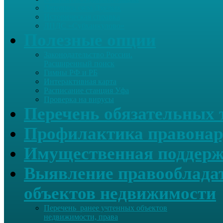
Летопись села Дуслык
Историческая справка
ЛПДС «Субханкулово»
Полезные опции
Законодательство России.
Расширенный поиск
Гимны РФ и РБ
Интерактивная карта
Расписание станция Уфа
Проверка на вирусы
Перечень обязательных 
Профилактика правонар
Имущественная поддерж
Выявление правообладат
объектов недвижимости
Перечень ранее учтенных объектов
недвижимости, права