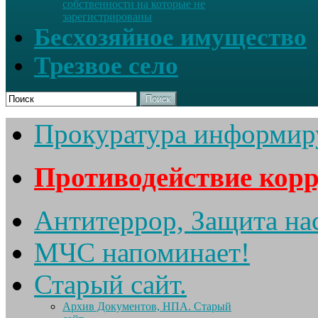
собственности на которые не
зарегистрированы
Бесхозяйное имущество
Трезвое село
Поиск
Прокуратура информир
Противодействие кор
Антитеррор, Защита на
МЧС напоминает!
Старый сайт.
Архив Документов, НПА. Старый