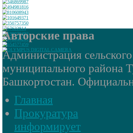
Авторские права
Администрация сельского
муниципального района Т
Башкортостан. Официальный
Главная
Прокуратура
информирует