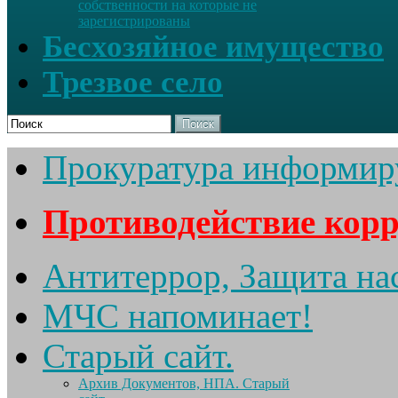
собственности на которые не
зарегистрированы
Бесхозяйное имущество
Трезвое село
Поиск
Прокуратура информир
Противодействие кор
Антитеррор, Защита на
МЧС напоминает!
Старый сайт.
Архив Документов, НПА. Старый