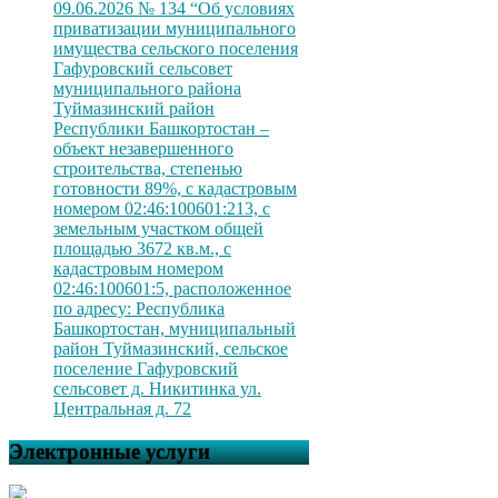
09.06.2026 № 134 “Об условиях
приватизации муниципального
имущества сельского поселения
Гафуровский сельсовет
муниципального района
Туймазинский район
Республики Башкортостан –
объект незавершенного
строительства, степенью
готовности 89%, с кадастровым
номером 02:46:100601:213, с
земельным участком общей
площадью 3672 кв.м., с
кадастровым номером
02:46:100601:5, расположенное
по адресу: Республика
Башкортостан, муниципальный
район Туймазинский, сельское
поселение Гафуровский
сельсовет д. Никитинка ул.
Центральная д. 72
Электронные услуги