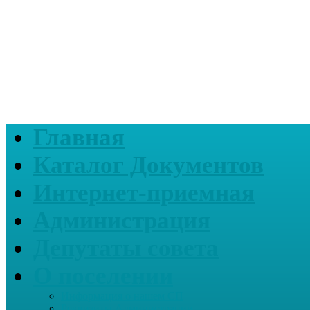
Главная
Каталог Документов
Интернет-приемная
Администрация
Депутаты совета
О поселении
Информация о нашем СП
Реквизиты Администрации