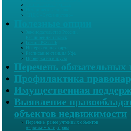
Летопись села Дуслык
Историческая справка
ЛПДС «Субханкулово»
Полезные опции
Законодательство России.
Расширенный поиск
Гимны РФ и РБ
Интерактивная карта
Расписание станция Уфа
Проверка на вирусы
Перечень обязательных 
Профилактика правонар
Имущественная поддерж
Выявление правообладат
объектов недвижимости
Перечень ранее учтенных объектов
недвижимости, права