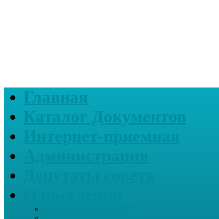
Главная
Каталог Документов
Интернет-приемная
Администрация
Депутаты совета
О поселении
Информация о нашем СП
Реквизиты Администрации