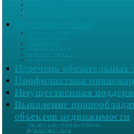
Летопись села Дуслык
Историческая справка
ЛПДС «Субханкулово»
Полезные опции
Законодательство России.
Расширенный поиск
Гимны РФ и РБ
Интерактивная карта
Расписание станция Уфа
Проверка на вирусы
Перечень обязательных 
Профилактика правонар
Имущественная поддерж
Выявление правообладат
объектов недвижимости
Перечень ранее учтенных объектов
недвижимости, права