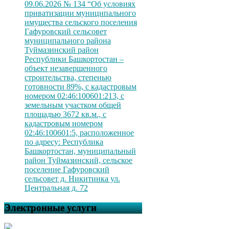
09.06.2026 № 134 “Об условиях
приватизации муниципального
имущества сельского поселения
Гафуровский сельсовет
муниципального района
Туймазинский район
Республики Башкортостан –
объект незавершенного
строительства, степенью
готовности 89%, с кадастровым
номером 02:46:100601:213, с
земельным участком общей
площадью 3672 кв.м., с
кадастровым номером
02:46:100601:5, расположенное
по адресу: Республика
Башкортостан, муниципальный
район Туймазинский, сельское
поселение Гафуровский
сельсовет д. Никитинка ул.
Центральная д. 72
Электронные услуги