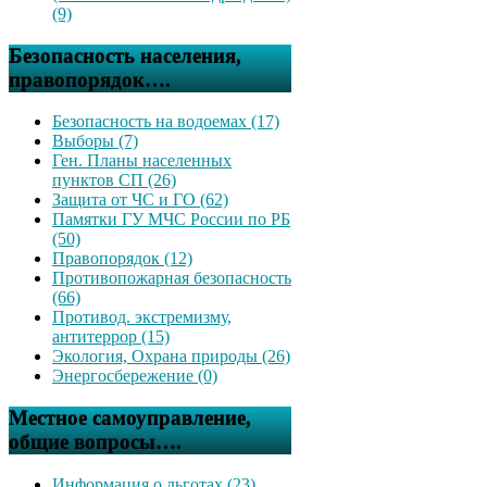
(9)
Безопасность населения,
правопорядок….
Безопасность на водоемах (17)
Выборы (7)
Ген. Планы населенных
пунктов СП (26)
Защита от ЧС и ГО (62)
Памятки ГУ МЧС России по РБ
(50)
Правопорядок (12)
Противопожарная безопасность
(66)
Противод. экстремизму,
антитеррор (15)
Экология, Охрана природы (26)
Энергосбережение (0)
Местное самоуправление,
общие вопросы….
Информация о льготах (23)