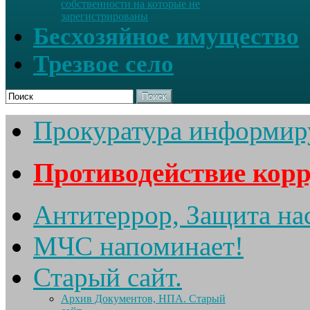
собственности на которые не
зарегистрированы
Бесхозяйное имущество
Трезвое село
Поиск
Прокуратура информир
Противодействие кор
Антитеррор, Защита на
МЧС напоминает!
Старый сайт.
Архив Документов, НПА. Старый