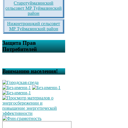
Старотуймазинский
сельсовет МР Туймазинский
район
Нижнетроицкий сельсовет
МР Туймазинский район
Защита Прав
Потребителей
Вниманию населения!