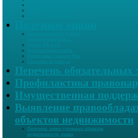
Летопись села Дуслык
Историческая справка
ЛПДС «Субханкулово»
Полезные опции
Законодательство России.
Расширенный поиск
Гимны РФ и РБ
Интерактивная карта
Расписание станция Уфа
Проверка на вирусы
Перечень обязательных 
Профилактика правонар
Имущественная поддерж
Выявление правообладат
объектов недвижимости
Перечень ранее учтенных объектов
недвижимости, права