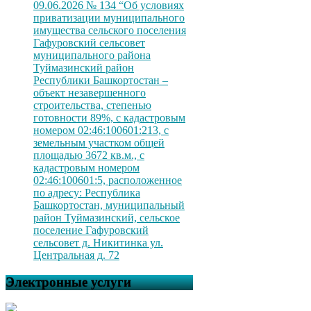
09.06.2026 № 134 “Об условиях
приватизации муниципального
имущества сельского поселения
Гафуровский сельсовет
муниципального района
Туймазинский район
Республики Башкортостан –
объект незавершенного
строительства, степенью
готовности 89%, с кадастровым
номером 02:46:100601:213, с
земельным участком общей
площадью 3672 кв.м., с
кадастровым номером
02:46:100601:5, расположенное
по адресу: Республика
Башкортостан, муниципальный
район Туймазинский, сельское
поселение Гафуровский
сельсовет д. Никитинка ул.
Центральная д. 72
Электронные услуги