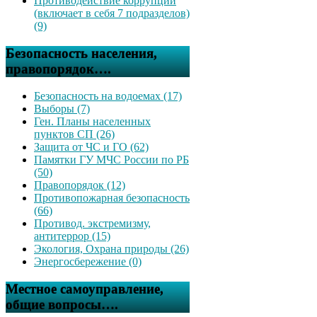
Противодействие коррупции
(включает в себя 7 подразделов)
(9)
Безопасность населения,
правопорядок….
Безопасность на водоемах (17)
Выборы (7)
Ген. Планы населенных
пунктов СП (26)
Защита от ЧС и ГО (62)
Памятки ГУ МЧС России по РБ
(50)
Правопорядок (12)
Противопожарная безопасность
(66)
Противод. экстремизму,
антитеррор (15)
Экология, Охрана природы (26)
Энергосбережение (0)
Местное самоуправление,
общие вопросы….