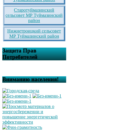
Старотуймазинский
сельсовет МР Туймазинский
район
Нижнетроицкий сельсовет
МР Туймазинский район
Защита Прав
Потребителей
Вниманию населения!