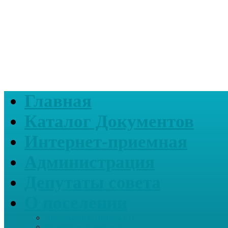
Главная
Каталог Документов
Интернет-приемная
Администрация
Депутаты совета
О поселении
Информация о нашем СП
Реквизиты Администрации