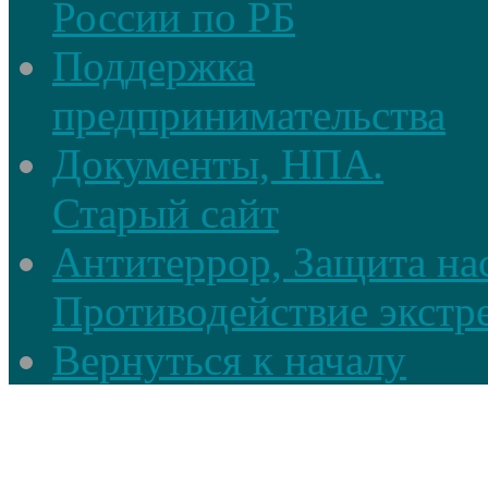
России по РБ
Поддержка
предпринимательства
Документы, НПА.
Старый сайт
Антитеррор, Защита на
Противодействие экстр
Вернуться к началу