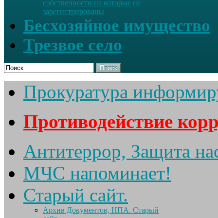
собственности на которые не
зарегистрированы
Бесхозяйное имущество
Трезвое село
Поиск
Прокуратура информир
Противодействие кор
Антитеррор, Защита на
МЧС напоминает!
Старый сайт.
Архив Документов, НПА. Старый