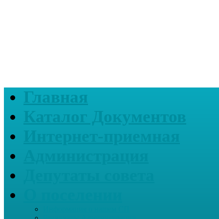
Главная
Каталог Документов
Интернет-приемная
Администрация
Депутаты совета
О поселении
Информация о нашем СП
Реквизиты Администрации