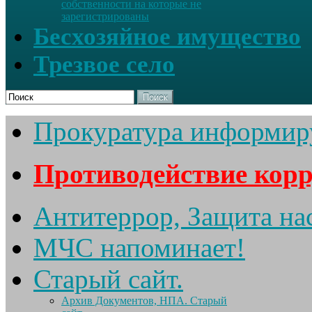
собственности на которые не
зарегистрированы
Бесхозяйное имущество
Трезвое село
Поиск
Прокуратура информир
Противодействие кор
Антитеррор, Защита на
МЧС напоминает!
Старый сайт.
Архив Документов, НПА. Старый