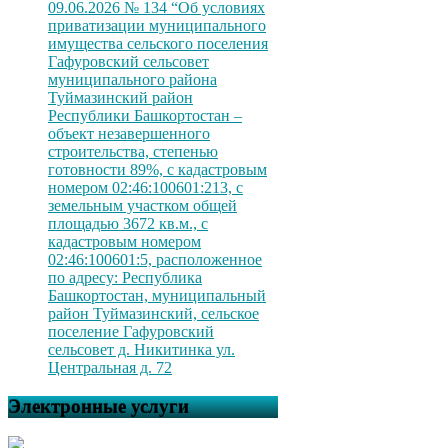
09.06.2026 № 134 “Об условиях
приватизации муниципального
имущества сельского поселения
Гафуровский сельсовет
муниципального района
Туймазинский район
Республики Башкортостан –
объект незавершенного
строительства, степенью
готовности 89%, с кадастровым
номером 02:46:100601:213, с
земельным участком общей
площадью 3672 кв.м., с
кадастровым номером
02:46:100601:5, расположенное
по адресу: Республика
Башкортостан, муниципальный
район Туймазинский, сельское
поселение Гафуровский
сельсовет д. Никитинка ул.
Центральная д. 72
Электронные услуги