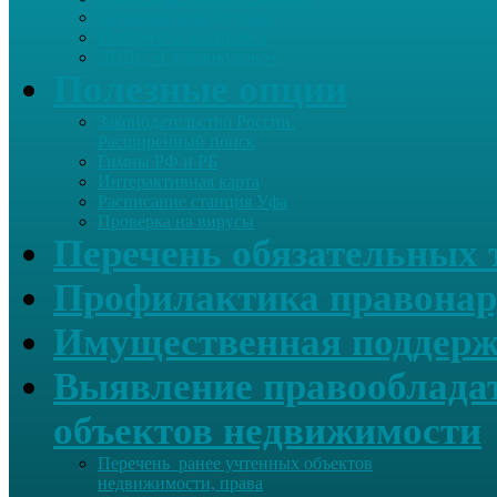
Летопись села Дуслык
Историческая справка
ЛПДС «Субханкулово»
Полезные опции
Законодательство России.
Расширенный поиск
Гимны РФ и РБ
Интерактивная карта
Расписание станция Уфа
Проверка на вирусы
Перечень обязательных 
Профилактика правонар
Имущественная поддерж
Выявление правообладат
объектов недвижимости
Перечень ранее учтенных объектов
недвижимости, права