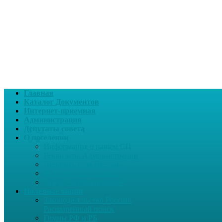
Главная
Каталог Документов
Интернет-приемная
Администрация
Депутаты совета
О поселении
Информация о нашем СП
Реквизиты Администрации
Летопись села Дуслык
Историческая справка
ЛПДС «Субханкулово»
Полезные опции
Законодательство России.
Расширенный поиск
Гимны РФ и РБ