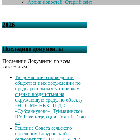
Архив новостей. Старый сайт
2026
Последние документы
Последнии Документы по всем
категориям
Уведомление о проведении
общественных обсуждений по
предварительным материалам
оценки воздействия на
окружающую среду, по объекту
«НПС МН НКК ЛПДС
«Субханкулово». Туймазинское
НУ. Реконструкция. Этап 1. Этап
2»
Решение Совета сельского
поселения Гафуровский
сельсовет от 02.07.2026 № 202