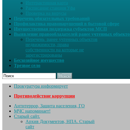
Интерактивная карта
Расписание станция Уфа
Проверка на вирусы
Перечень обязательных требований
Профилактика правонарушений в бытовой сфере
Имущественная поддержка субъектов МСП
Выявление правообладателей ранее учтенных объект
Перечень ранее учтенных объектов
недвижимости, права
собственности на которые не
зарегистрированы
Бесхозяйное имущество
Трезвое село
Поиск
Прокуратура информирует
Противодействие коррупции
Антитеррор, Защита населения, ГО
МЧС напоминает!
Старый сайт.
Архив Документов, НПА. Старый
сайт