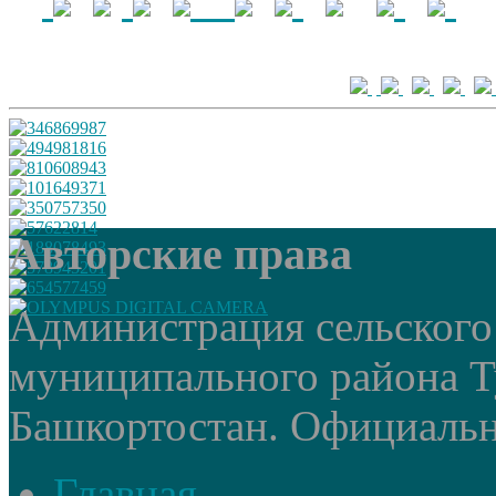
Авторские права
Администрация сельского
муниципального района Т
Башкортостан. Официальный
Главная