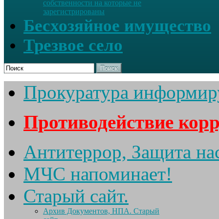
собственности на которые не
зарегистрированы
Бесхозяйное имущество
Трезвое село
Поиск
Прокуратура информир
Противодействие кор
Антитеррор, Защита на
МЧС напоминает!
Старый сайт.
Архив Документов, НПА. Старый