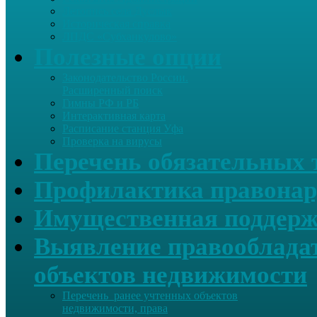
Летопись села Дуслык
Историческая справка
ЛПДС «Субханкулово»
Полезные опции
Законодательство России.
Расширенный поиск
Гимны РФ и РБ
Интерактивная карта
Расписание станция Уфа
Проверка на вирусы
Перечень обязательных 
Профилактика правонар
Имущественная поддерж
Выявление правообладат
объектов недвижимости
Перечень ранее учтенных объектов
недвижимости, права