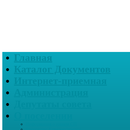
Главная
Каталог Документов
Интернет-приемная
Администрация
Депутаты совета
О поселении
Информация о нашем СП
Реквизиты Администрации