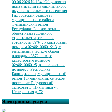
09.06.2026 № 134 “Об условиях
приватизации муниципального
имущества сельского поселения
Гафуровский сельсовет
муниципального района
Туймазинский район
Республики Башкортостан –
объект незавершенного
строительства, степенью
готовности 89%, с кадастровым
номером 02:46:100601:213, с
земельным участком общей
площадью 3672 кв.м., с
кадастровым номером
02:46:100601:5, расположенное
по адресу: Республика
Башкортостан, муниципальный
район Туймазинский, сельское
поселение Гафуровский
сельсовет д. Никитинка ул.
Центральная д. 72
Электронные услуги