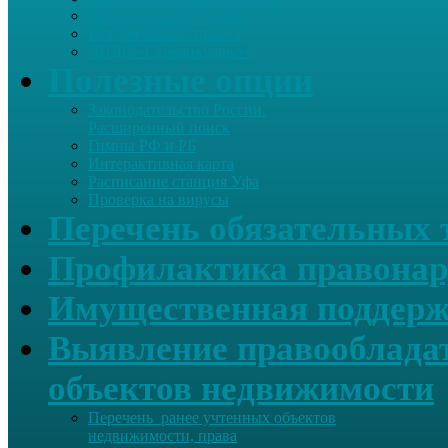
Летопись села Дуслык
Историческая справка
ЛПДС «Субханкулово»
Полезные опции
Законодательство России.
Расширенный поиск
Гимны РФ и РБ
Интерактивная карта
Расписание станция Уфа
Проверка на вирусы
Перечень обязательных 
Профилактика правонар
Имущественная поддерж
Выявление правообладат
объектов недвижимости
Перечень ранее учтенных объектов
недвижимости, права