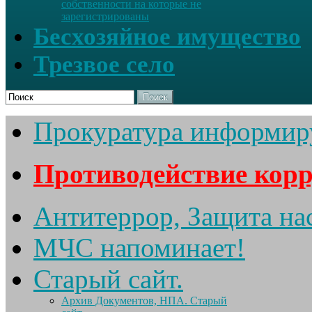
собственности на которые не
зарегистрированы
Бесхозяйное имущество
Трезвое село
Поиск
Прокуратура информир
Противодействие кор
Антитеррор, Защита на
МЧС напоминает!
Старый сайт.
Архив Документов, НПА. Старый