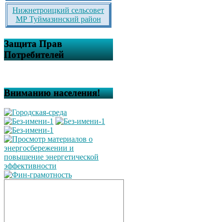
Нижнетроицкий сельсовет
МР Туймазинский район
Защита Прав
Потребителей
Вниманию населения!