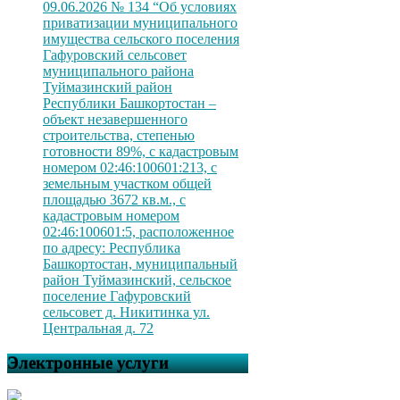
09.06.2026 № 134 “Об условиях
приватизации муниципального
имущества сельского поселения
Гафуровский сельсовет
муниципального района
Туймазинский район
Республики Башкортостан –
объект незавершенного
строительства, степенью
готовности 89%, с кадастровым
номером 02:46:100601:213, с
земельным участком общей
площадью 3672 кв.м., с
кадастровым номером
02:46:100601:5, расположенное
по адресу: Республика
Башкортостан, муниципальный
район Туймазинский, сельское
поселение Гафуровский
сельсовет д. Никитинка ул.
Центральная д. 72
Электронные услуги