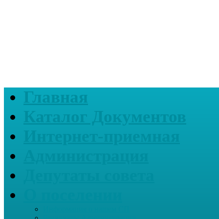
Главная
Каталог Документов
Интернет-приемная
Администрация
Депутаты совета
О поселении
Информация о нашем СП
Реквизиты Администрации