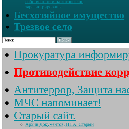
собственности на которые не
зарегистрированы
Бесхозяйное имущество
Трезвое село
Поиск
Прокуратура информир
Противодействие кор
Антитеррор, Защита на
МЧС напоминает!
Старый сайт.
Архив Документов, НПА. Старый