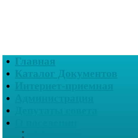
Главная
Каталог Документов
Интернет-приемная
Администрация
Депутаты совета
О поселении
Информация о нашем СП
Реквизиты Администрации