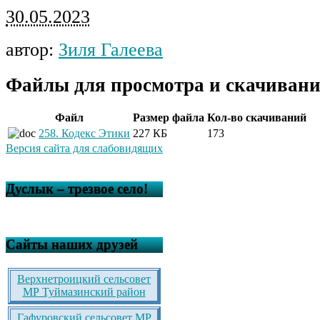
30.05.2023
автор:
Зиля Галеева
Файлы для просмотра и скачивани
Файл
Размер файла
Кол-во скачиваний
258. Кодекс Этики
227 КБ
173
Версия сайта для слабовидящих
Дуслык – трезвое село!
Сайты наших друзей
Верхнетроицкий сельсовет
МР Туймазинский район
Гафуровский сельсовет МР