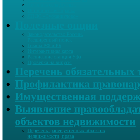
Летопись села Дуслык
Историческая справка
ЛПДС «Субханкулово»
Полезные опции
Законодательство России.
Расширенный поиск
Гимны РФ и РБ
Интерактивная карта
Расписание станция Уфа
Проверка на вирусы
Перечень обязательных 
Профилактика правонар
Имущественная поддерж
Выявление правообладат
объектов недвижимости
Перечень ранее учтенных объектов
недвижимости, права