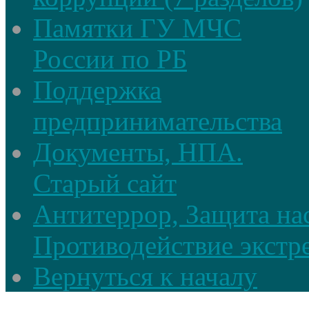
Памятки ГУ МЧС
России по РБ
Поддержка
предпринимательства
Документы, НПА.
Старый сайт
Антитеррор, Защита на
Противодействие экстр
Вернуться к началу