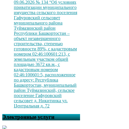
09.06.2026 № 134 “Об условиях
приватизации муниципального
имущества сельского поселения
Гафуровский сельсовет
муниципального района
Туймазинский район
Республики Башкортостан –
объект незавершенного
строительства, степенью
готовности 89%, с кадастровым
номером 02:46:100601:213, с
земельным участком общей
площадью 3672 кв.м., с
кадастровым номером
02:46:100601:5, расположенное
по адресу: Республика
Башкортостан, муниципальный
район Туймазинский, сельское
поселение Гафуровский
сельсовет д. Никитинка ул.
Центральная д. 72
Электронные услуги