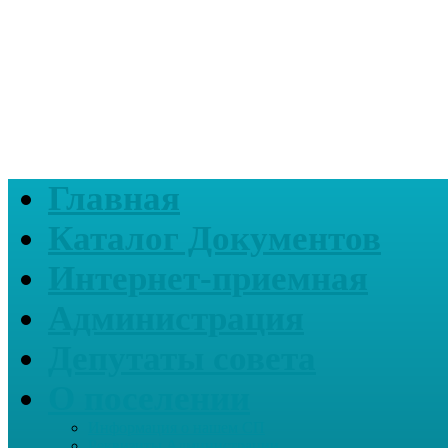
Главная
Каталог Документов
Интернет-приемная
Администрация
Депутаты совета
О поселении
Информация о нашем СП
Реквизиты Администрации