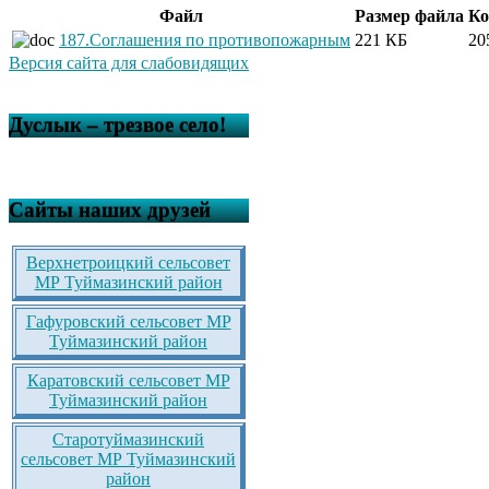
Файл
Размер файла
Ко
187.Соглашения по противопожарным
221 КБ
20
Версия сайта для слабовидящих
Дуслык – трезвое село!
Сайты наших друзей
Верхнетроицкий сельсовет
МР Туймазинский район
Гафуровский сельсовет МР
Туймазинский район
Каратовский сельсовет МР
Туймазинский район
Старотуймазинский
сельсовет МР Туймазинский
район