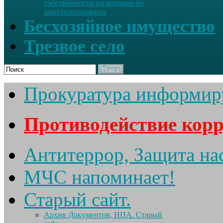
собственности на которые не
зарегистрированы
Бесхозяйное имущество
Трезвое село
Поиск
Прокуратура информир
Противодействие кор
Антитеррор, Защита на
МЧС напоминает!
Старый сайт.
Архив Документов, НПА. Старый