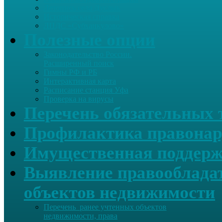
Летопись села Дуслык
Историческая справка
ЛПДС «Субханкулово»
Полезные опции
Законодательство России.
Расширенный поиск
Гимны РФ и РБ
Интерактивная карта
Расписание станция Уфа
Проверка на вирусы
Перечень обязательных 
Профилактика правонар
Имущественная поддерж
Выявление правообладат
объектов недвижимости
Перечень ранее учтенных объектов
недвижимости, права