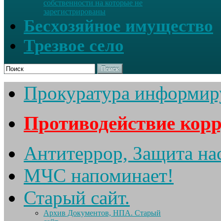
собственности на которые не
зарегистрированы
Бесхозяйное имущество
Трезвое село
Поиск
Прокуратура информир
Противодействие кор
Антитеррор, Защита на
МЧС напоминает!
Старый сайт.
Архив Документов, НПА. Старый