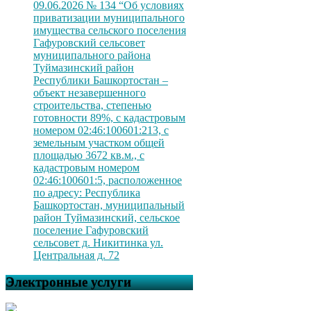
09.06.2026 № 134 “Об условиях
приватизации муниципального
имущества сельского поселения
Гафуровский сельсовет
муниципального района
Туймазинский район
Республики Башкортостан –
объект незавершенного
строительства, степенью
готовности 89%, с кадастровым
номером 02:46:100601:213, с
земельным участком общей
площадью 3672 кв.м., с
кадастровым номером
02:46:100601:5, расположенное
по адресу: Республика
Башкортостан, муниципальный
район Туймазинский, сельское
поселение Гафуровский
сельсовет д. Никитинка ул.
Центральная д. 72
Электронные услуги