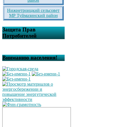
район
Нижнетроицкий сельсовет
МР Туймазинский район
Защита Прав
Потребителей
Вниманию населения!