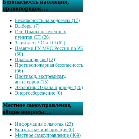
Безопасность населения,
правопорядок….
Безопасность на водоемах (17)
Выборы (7)
Ген. Планы населенных
пунктов СП (26)
Защита от ЧС и ГО (62)
Памятки ГУ МЧС России по РБ
(50)
Правопорядок (12)
Противопожарная безопасность
(66)
Противод. экстремизму,
антитеррор (15)
Экология, Охрана природы (26)
Энергосбережение (0)
Местное самоуправление,
общие вопросы….
Информация о льготах (23)
Контактная информация (6)
Местное самоуправление (469)