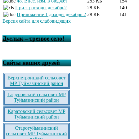
48. Внес. изм. в бюджет
253 КБ
154
Прил. расходы декабрь2
28 КБ
140
Приложение 1 доходы декабрь 2
28 КБ
141
Версия сайта для слабовидящих
Дуслык – трезвое село!
Сайты наших друзей
Верхнетроицкий сельсовет
МР Туймазинский район
Гафуровский сельсовет МР
Туймазинский район
Каратовский сельсовет МР
Туймазинский район
Старотуймазинский
сельсовет МР Туймазинский