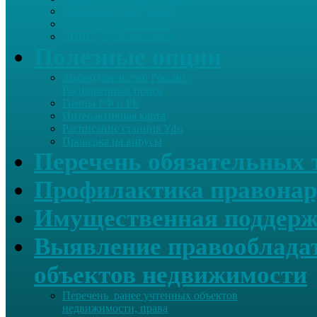
Летопись села Дуслык
Историческая справка
ЛПДС «Субханкулово»
Полезные опции
Законодательство России.
Расширенный поиск
Гимны РФ и РБ
Интерактивная карта
Расписание станция Уфа
Проверка на вирусы
Перечень обязательных 
Профилактика правонар
Имущественная поддерж
Выявление правообладат
объектов недвижимости
Перечень ранее учтенных объектов
недвижимости, права