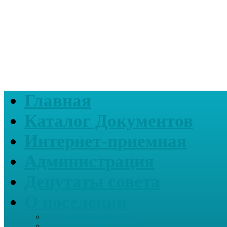
Главная
Каталог Документов
Интернет-приемная
Администрация
Депутаты совета
О поселении
Информация о нашем СП
Реквизиты Администрации