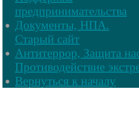
предпринимательства
Документы, НПА.
Старый сайт
Антитеррор, Защита на
Противодействие экстр
Вернуться к началу