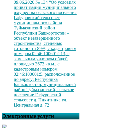
09.06.2026 № 134 “Об условиях
приватизации муниципального
имущества сельского поселения
Гафуровский сельсовет
муниципального района
Туймазинский район
Республики Башкортостан –
объект незавершенного
строительства, степенью
готовности 89%, с кадастровым
номером 02:46:100601:213, с
земельным участком общей
площадью 3672 кв.м., с
кадастровым номером
02:46:100601:5, расположенное
по адресу: Республика
Башкортостан, муниципальный
район Туймазинский, сельское
поселение Гафуровский
сельсовет д. Никитинка ул.
Центральная д. 72
Электронные услуги