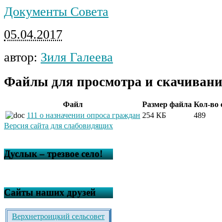
Документы Совета
05.04.2017
автор:
Зиля Галеева
Файлы для просмотра и скачивани
Файл
Размер файла
Кол-во
111 о назначении опроса граждан
254 КБ
489
Версия сайта для слабовидящих
Дуслык – трезвое село!
Сайты наших друзей
Верхнетроицкий сельсовет