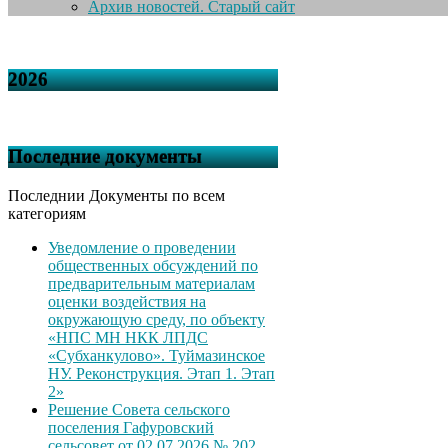
Архив новостей. Старый сайт
2026
Последние документы
Последнии Документы по всем
категориям
Уведомление о проведении
общественных обсуждений по
предварительным материалам
оценки воздействия на
окружающую среду, по объекту
«НПС МН НКК ЛПДС
«Субханкулово». Туймазинское
НУ. Реконструкция. Этап 1. Этап
2»
Решение Совета сельского
поселения Гафуровский
сельсовет от 02.07.2026 № 202