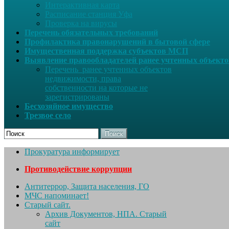
Интерактивная карта
Расписание станция Уфа
Проверка на вирусы
Перечень обязательных требований
Профилактика правонарушений в бытовой сфере
Имущественная поддержка субъектов МСП
Выявление правообладателей ранее учтенных объект
Перечень ранее учтенных объектов
недвижимости, права
собственности на которые не
зарегистрированы
Бесхозяйное имущество
Трезвое село
Поиск
Прокуратура информирует
Противодействие коррупции
Антитеррор, Защита населения, ГО
МЧС напоминает!
Старый сайт.
Архив Документов, НПА. Старый
сайт