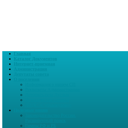
Главная
Каталог Документов
Интернет-приемная
Администрация
Депутаты совета
О поселении
Информация о нашем СП
Реквизиты Администрации
Летопись села Дуслык
Историческая справка
ЛПДС «Субханкулово»
Полезные опции
Законодательство России.
Расширенный поиск
Гимны РФ и РБ