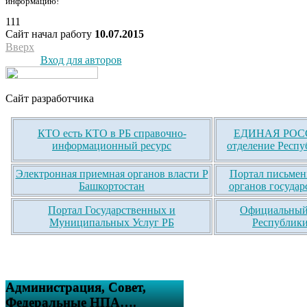
информацию!
111
Сайт начал работу
10.07.2015
Вверх
Вход для авторов
Сайт разработчика
КТО есть КТО в РБ справочно-
ЕДИНАЯ РОСС
информационный ресурс
отделение Респу
Электронная приемная органов власти Р
Портал письмен
Башкортостан
органов государ
Портал Государственных и
Официальный 
Муниципальных Услуг РБ
Республики
Администрация, Совет,
Федеральные НПА….