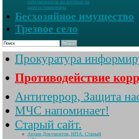
собственности на которые не
зарегистрированы
Бесхозяйное имущество
Трезвое село
Поиск
Прокуратура информир
Противодействие кор
Антитеррор, Защита на
МЧС напоминает!
Старый сайт.
Архив Документов, НПА. Старый