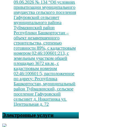
09.06.2026 № 134 “Об условиях
приватизации муниципального
имущества сельского поселения
Гафуровский сельсовет
муниципального района
Туймазинский район
Республики Башкортостан –
объект незавершенного
строительства, степенью
готовности 89%, с кадастровым
номером 02:46:100601:213, с
земельным участком общей
площадью 3672 кв.м., с
кадастровым номером
02:46:100601:5, расположенное
по адресу: Республика
Башкортостан, муниципальный
район Туймазинский, сельское
поселение Гафуровский
сельсовет д. Никитинка ул.
Центральная д. 72
Электронные услуги