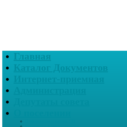
Главная
Каталог Документов
Интернет-приемная
Администрация
Депутаты совета
О поселении
Информация о нашем СП
Реквизиты Администрации