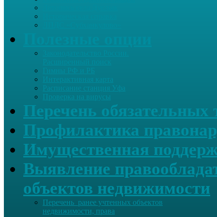
Летопись села Дуслык
Историческая справка
ЛПДС «Субханкулово»
Полезные опции
Законодательство России.
Расширенный поиск
Гимны РФ и РБ
Интерактивная карта
Расписание станция Уфа
Проверка на вирусы
Перечень обязательных 
Профилактика правонар
Имущественная поддерж
Выявление правообладат
объектов недвижимости
Перечень ранее учтенных объектов
недвижимости, права