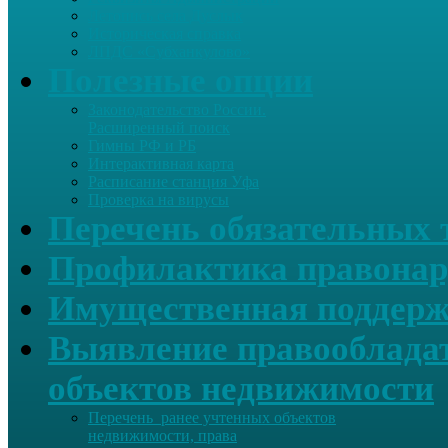
Летопись села Дуслык
Историческая справка
ЛПДС «Субханкулово»
Полезные опции
Законодательство России.
Расширенный поиск
Гимны РФ и РБ
Интерактивная карта
Расписание станция Уфа
Проверка на вирусы
Перечень обязательных 
Профилактика правонар
Имущественная поддерж
Выявление правообладат
объектов недвижимости
Перечень ранее учтенных объектов
недвижимости, права