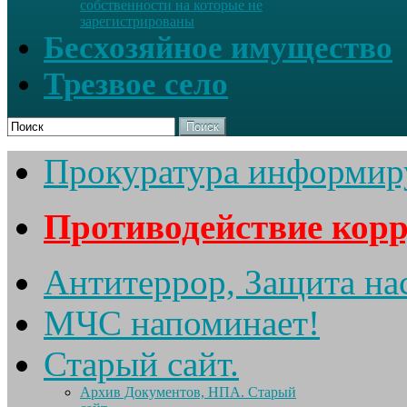
собственности на которые не
зарегистрированы
Бесхозяйное имущество
Трезвое село
Поиск
Прокуратура информир
Противодействие кор
Антитеррор, Защита на
МЧС напоминает!
Старый сайт.
Архив Документов, НПА. Старый