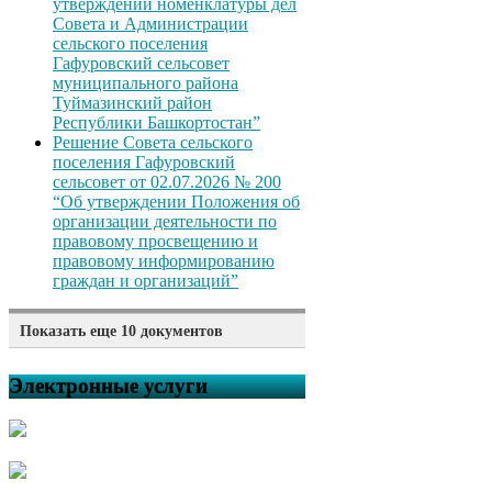
утверждении номенклатуры дел
Совета и Администрации
сельского поселения
Гафуровский сельсовет
муниципального района
Туймазинский район
Республики Башкортостан”
Решение Совета сельского
поселения Гафуровский
сельсовет от 02.07.2026 № 200
“Об утверждении Положения об
организации деятельности по
правовому просвещению и
правовому информированию
граждан и организаций”
Показать еще 10 документов
Решение Совета сельского
поселения Гафуровский
Электронные услуги
сельсовет от 02.07.2026 № 199
“Об отмене решения Совета
сельского поселения
Гафуровский сельсовет
муниципального района