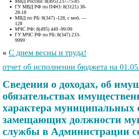
МВД России: 8(495) 237-75-85
приватизации муниципального
ГУ МВД РФ по ПФО: 8(3121) 38-
имущества сельского поселения
28-18
Гафуровский сельсовет
МВД по РБ: 8(347) -128, с моб. —
муниципального района
128
Туймазинский район
МЧС РФ: 8(495) 449 -99-99
Республики Башкортостан –
ГУ МЧС РФ по РБ: 8(347) 233-
объект незавершенного
9999
строительства, степенью
готовности 89%, с кадастровым
«
С днем весны и труда!
номером 02:46:100601:213, с
земельным участком общей
площадью 3672 кв.м., с
отчет об исполнении бюджета на 01.05
кадастровым номером
02:46:100601:5, расположенное
по адресу: Республика
Сведения о доходах, об иму
Башкортостан, муниципальный
район Туймазинский, сельское
обязательствах имуществен
поселение Гафуровский
сельсовет д. Никитинка ул.
характера муниципальных 
Центральная д. 72
замещающих должности му
службы в Администрации с