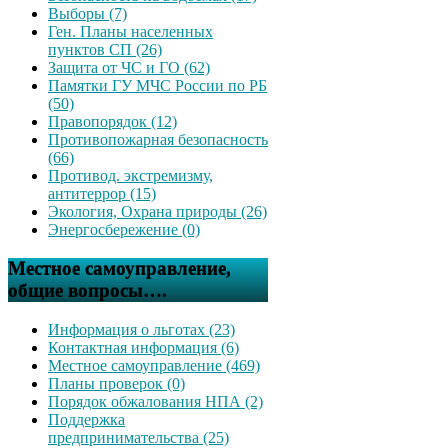
Выборы (7)
Ген. Планы населенных
пунктов СП (26)
Защита от ЧС и ГО (62)
Памятки ГУ МЧС России по РБ
(50)
Правопорядок (12)
Противопожарная безопасность
(66)
Противод. экстремизму,
антитеррор (15)
Экология, Охрана природы (26)
Энергосбережение (0)
Местное самоуправление,
общие вопросы….
Информация о льготах (23)
Контактная информация (6)
Местное самоуправление (469)
Планы проверок (0)
Порядок обжалования НПА (2)
Поддержка
предпринимательства (25)