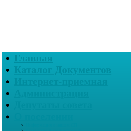
Главная
Каталог Документов
Интернет-приемная
Администрация
Депутаты совета
О поселении
Информация о нашем СП
Реквизиты Администрации