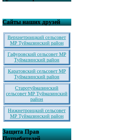
Сайты наших друзей
Верхнетроицкий сельсовет
МР Туймазинский район
Гафуровский сельсовет МР
Туймазинский район
Каратовский сельсовет МР
Туймазинский район
Старотуймазинский
сельсовет МР Туймазинский
район
Нижнетроицкий сельсовет
МР Туймазинский район
Защита Прав
Потребителей