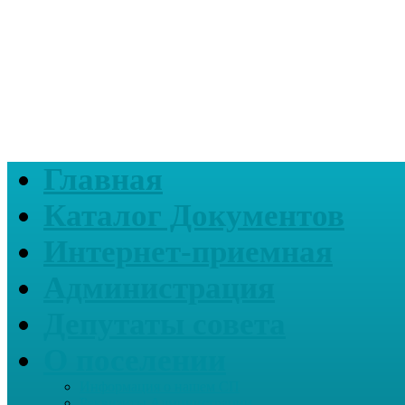
Главная
Каталог Документов
Интернет-приемная
Администрация
Депутаты совета
О поселении
Информация о нашем СП
Реквизиты Администрации