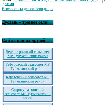
1
делами
Версия сайта для слабовидящих
Дуслык – трезвое село!
Сайты наших друзей
Верхнетроицкий сельсовет
МР Туймазинский район
Гафуровский сельсовет МР
Туймазинский район
Каратовский сельсовет МР
Туймазинский район
Старотуймазинский
сельсовет МР Туймазинский
район