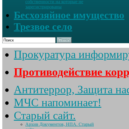
собственности на которые не
зарегистрированы
Бесхозяйное имущество
Трезвое село
Поиск
Прокуратура информир
Противодействие кор
Антитеррор, Защита на
МЧС напоминает!
Старый сайт.
Архив Документов, НПА. Старый