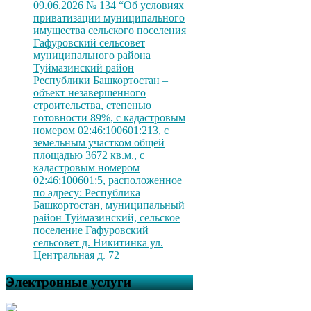
09.06.2026 № 134 “Об условиях
приватизации муниципального
имущества сельского поселения
Гафуровский сельсовет
муниципального района
Туймазинский район
Республики Башкортостан –
объект незавершенного
строительства, степенью
готовности 89%, с кадастровым
номером 02:46:100601:213, с
земельным участком общей
площадью 3672 кв.м., с
кадастровым номером
02:46:100601:5, расположенное
по адресу: Республика
Башкортостан, муниципальный
район Туймазинский, сельское
поселение Гафуровский
сельсовет д. Никитинка ул.
Центральная д. 72
Электронные услуги