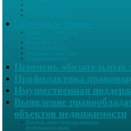
Летопись села Дуслык
Историческая справка
ЛПДС «Субханкулово»
Полезные опции
Законодательство России.
Расширенный поиск
Гимны РФ и РБ
Интерактивная карта
Расписание станция Уфа
Проверка на вирусы
Перечень обязательных 
Профилактика правонар
Имущественная поддерж
Выявление правообладат
объектов недвижимости
Перечень ранее учтенных объектов
недвижимости, права