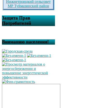
Нижнетроицкий сельсовет
МР Туймазинский район
Защита Прав
Потребителей
Вниманию населения!