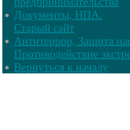
предпринимательства
Документы, НПА.
Старый сайт
Антитеррор, Защита на
Противодействие экстр
Вернуться к началу