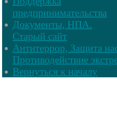
Поддержка
предпринимательства
Документы, НПА.
Старый сайт
Антитеррор, Защита на
Противодействие экстр
Вернуться к началу