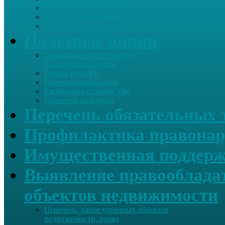
Летопись села Дуслык
Историческая справка
ЛПДС «Субханкулово»
Полезные опции
Законодательство России.
Расширенный поиск
Гимны РФ и РБ
Интерактивная карта
Расписание станция Уфа
Проверка на вирусы
Перечень обязательных 
Профилактика правонар
Имущественная поддерж
Выявление правообладат
объектов недвижимости
Перечень ранее учтенных объектов
недвижимости, права