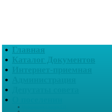
Главная
Каталог Документов
Интернет-приемная
Администрация
Депутаты совета
О поселении
Информация о нашем СП
Реквизиты Администрации