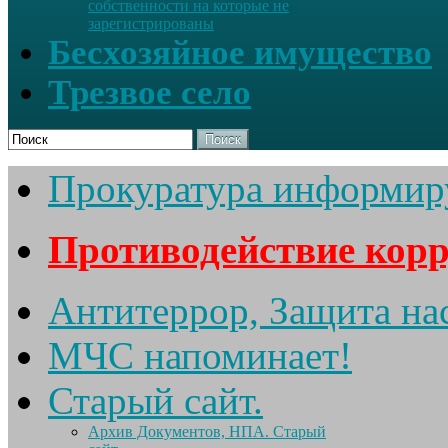
собственности на которые не
зарегистрированы
Бесхозяйное имущество
Трезвое село
Поиск
Прокуратура информир
Противодействие кор
Антитеррор, Защита на
МЧС напоминает!
Старый сайт.
Архив Документов, НПА. Старый