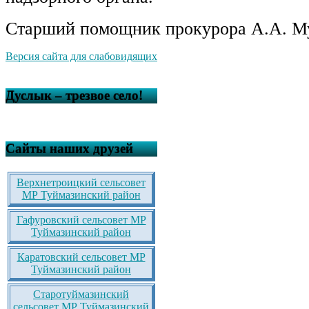
Старший помощник прокурора А.А. М
Версия сайта для слабовидящих
Дуслык – трезвое село!
Сайты наших друзей
Верхнетроицкий сельсовет
МР Туймазинский район
Гафуровский сельсовет МР
Туймазинский район
Каратовский сельсовет МР
Туймазинский район
Старотуймазинский
сельсовет МР Туймазинский