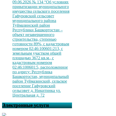
09.06.2026 № 134 “Об условиях
приватизации муниципального
имущества сельского поселения
Гафуровский сельсовет
муниципального района
Туймазинский район
Республики Башкортостан –
объект незавершенного
строительства, степенью
готовности 89%, с кадастровым
номером 02:46:100601:213, с
земельным участком общей
площадью 3672 кв.м., с
кадастровым номером
02:46:100601:5, расположенное
по адресу: Республика
Башкортостан, муниципальный
район Туймазинский, сельское
поселение Гафуровский
сельсовет д. Никитинка ул.
Центральная д. 72
Электронные услуги