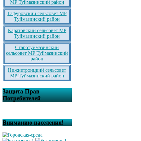
МР Туймазинский район
Гафуровский сельсовет МР
Туймазинский район
Каратовский сельсовет МР
Туймазинский район
Старотуймазинский
сельсовет МР Туймазинский
район
Нижнетроицкий сельсовет
МР Туймазинский район
Защита Прав
Потребителей
Вниманию населения!