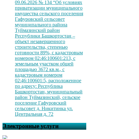
09.06.2026 № 134 “Об условиях
приватизации муниципального
имущества сельского поселения
Гафуровский сельсовет
муниципального района
Туймазинский район
Республики Башкортостан –
объект незавершенного
строительства, степенью
готовности 89%, с кадастровым
номером 02:46:100601:213, с
земельным участком общей
площадью 3672 кв.м., с
кадастровым номером
02:46:100601:5, расположенное
по адресу: Республика
Башкортостан, муниципальный
район Туймазинский, сельское
поселение Гафуровский
сельсовет д. Никитинка ул.
Центральная д. 72
Электронные услуги