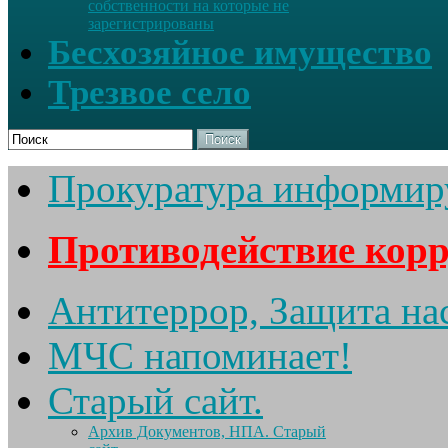
собственности на которые не
зарегистрированы
Бесхозяйное имущество
Трезвое село
Поиск
Прокуратура информир
Противодействие кор
Антитеррор, Защита на
МЧС напоминает!
Старый сайт.
Архив Документов, НПА. Старый