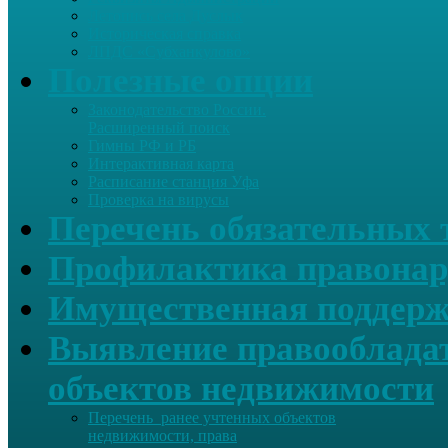
Летопись села Дуслык
Историческая справка
ЛПДС «Субханкулово»
Полезные опции
Законодательство России.
Расширенный поиск
Гимны РФ и РБ
Интерактивная карта
Расписание станция Уфа
Проверка на вирусы
Перечень обязательных 
Профилактика правонар
Имущественная поддерж
Выявление правообладат
объектов недвижимости
Перечень ранее учтенных объектов
недвижимости, права