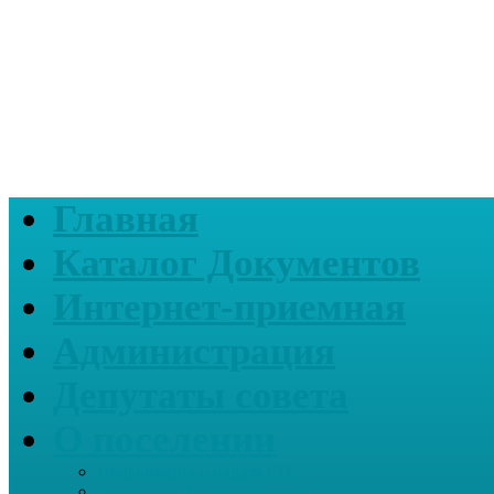
Главная
Каталог Документов
Интернет-приемная
Администрация
Депутаты совета
О поселении
Информация о нашем СП
Реквизиты Администрации