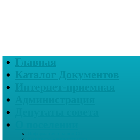
Главная
Каталог Документов
Интернет-приемная
Администрация
Депутаты совета
О поселении
Информация о нашем СП
Реквизиты Администрации