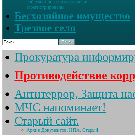
собственности на которые не
зарегистрированы
Бесхозяйное имущество
Трезвое село
Поиск
Прокуратура информир
Противодействие кор
Антитеррор, Защита на
МЧС напоминает!
Старый сайт.
Архив Документов, НПА. Старый