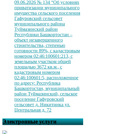
09.06.2026 № 134 “Об условиях
приватизации муниципального
имущества сельского поселения
Гафуровский сельсовет
муниципального района
Туймазинский район
Республики Башкортостан –
объект незавершенного
строительства, степенью
готовности 89%, с кадастровым
номером 02:46:100601:213, с
земельным участком общей
площадью 3672 кв.м., с
кадастровым номером
02:46:100601:5, расположенное
по адресу: Республика
Башкортостан, муниципальный
район Туймазинский, сельское
поселение Гафуровский
сельсовет д. Никитинка ул.
Центральная д. 72
Электронные услуги