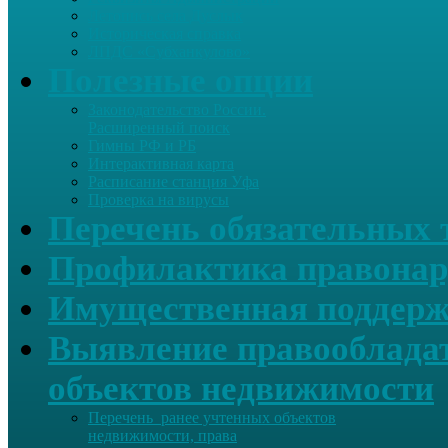
Летопись села Дуслык
Историческая справка
ЛПДС «Субханкулово»
Полезные опции
Законодательство России.
Расширенный поиск
Гимны РФ и РБ
Интерактивная карта
Расписание станция Уфа
Проверка на вирусы
Перечень обязательных 
Профилактика правонар
Имущественная поддерж
Выявление правообладат
объектов недвижимости
Перечень ранее учтенных объектов
недвижимости, права