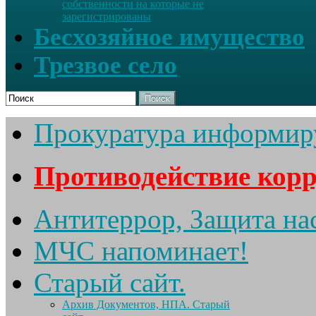
собственности на которые не
зарегистрированы
Бесхозяйное имущество
Трезвое село
Поиск
Прокуратура информир
Противодействие кор
Антитеррор, Защита на
МЧС напоминает!
Старый сайт.
Архив Документов, НПА. Старый