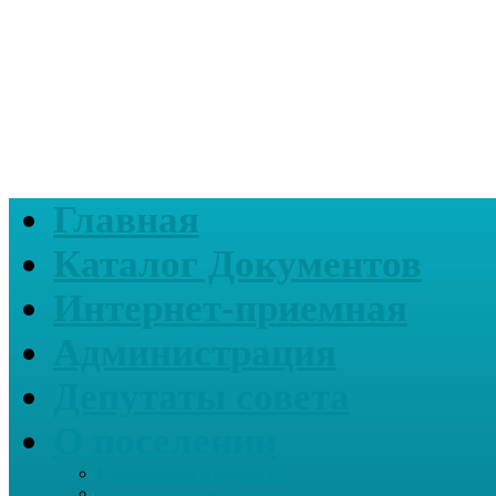
Главная
Каталог Документов
Интернет-приемная
Администрация
Депутаты совета
О поселении
Информация о нашем СП
Реквизиты Администрации