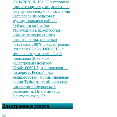
09.06.2026 № 134 “Об условиях
приватизации муниципального
имущества сельского поселения
Гафуровский сельсовет
муниципального района
Туймазинский район
Республики Башкортостан –
объект незавершенного
строительства, степенью
готовности 89%, с кадастровым
номером 02:46:100601:213, с
земельным участком общей
площадью 3672 кв.м., с
кадастровым номером
02:46:100601:5, расположенное
по адресу: Республика
Башкортостан, муниципальный
район Туймазинский, сельское
поселение Гафуровский
сельсовет д. Никитинка ул.
Центральная д. 72
Электронные услуги