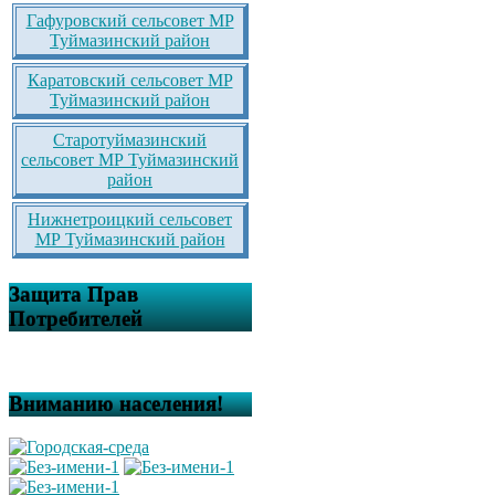
Гафуровский сельсовет МР
Туймазинский район
Каратовский сельсовет МР
Туймазинский район
Старотуймазинский
сельсовет МР Туймазинский
район
Нижнетроицкий сельсовет
МР Туймазинский район
Защита Прав
Потребителей
Вниманию населения!