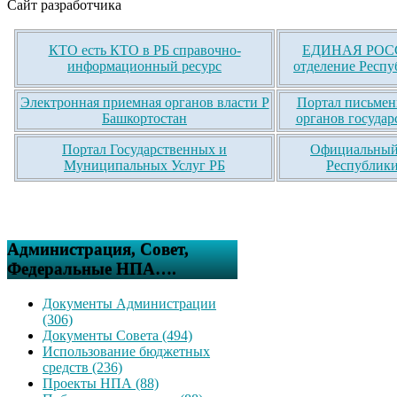
Сайт разработчика
КТО есть КТО в РБ справочно-
ЕДИНАЯ РОСС
информационный ресурс
отделение Респу
Электронная приемная органов власти Р
Портал письмен
Башкортостан
органов государ
Портал Государственных и
Официальный 
Муниципальных Услуг РБ
Республики
Администрация, Совет,
Федеральные НПА….
Документы Администрации
(306)
Документы Совета (494)
Использование бюджетных
средств (236)
Проекты НПА (88)