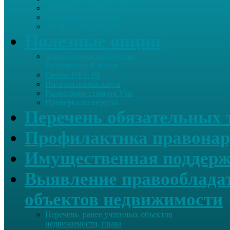
Летопись села Дуслык
Историческая справка
ЛПДС «Субханкулово»
Полезные опции
Законодательство России.
Расширенный поиск
Гимны РФ и РБ
Интерактивная карта
Расписание станция Уфа
Проверка на вирусы
Перечень обязательных 
Профилактика правонар
Имущественная поддерж
Выявление правообладат
объектов недвижимости
Перечень ранее учтенных объектов
недвижимости, права